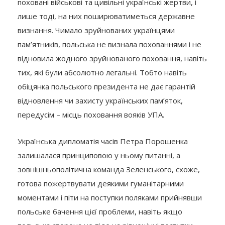
поховані військові та цивільні українські жертви, і
лише тоді, на них поширюватиметься державне
визнання. Чимало зруйнованих українцями
пам’ятників, польська не визнала похованнями і не
відновила жодного зруйнованого поховання, навіть
тих, які були абсолютно легальні. Тобто навіть
обіцянка польського президента не дає гарантій
відновлення чи захисту українських пам’яток,
передусім – місць поховання вояків УПА.
Українська дипломатія часів Петра Порошенка
залишалася принциповою у ньому питанні, а
зовнішньополітична команда Зеленського, схоже,
готова пожертвувати деякими гуманітарними
моментами і піти на поступки поляками прийнявши
польське бачення цієї проблеми, навіть якщо