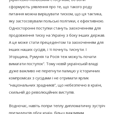
сформують уявлення про те, що такого роду
питання можна вирішувати тиском, що ця тактика,
яку застосовували польські політики, є ефективною.
Односторонні поступки стануть заохоченням для
продовження тиску на Україну з боку інших держав.
А це може стати прецедентом та заохоченням для
інших наших сусідів, і ті почнуть тиснути. І
Угорщина, Румунія та Росія теж можуть почати
вимагати поступок”. Тому новій українській владі
дуже важливо не перегнути палицю у історичних
компромісах з сусідами і не отримати ярлик
“національних зрадників”, що небезпечно в країні,
схильній до революційних виступів.
Водночас, навіть попри теплу дипломатичну зустріч
президентів обох країн, більш важливим