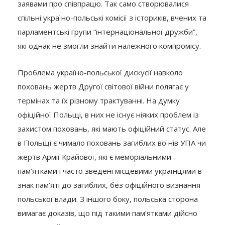
заявами про співпрацю. Так само створювалися
спільні україно-польські комісії з істориків, вчених та
парламентські групи “інтернаціональної дружби”,
які однак не змогли знайти належного компромісу.
Проблема україно-польської дискусії навколо
поховань жертв Другої світової війни полягає у
термінах та їх різному трактуванні. На думку
офіційної Польщі, в них не існує ніяких проблем із
захистом поховань, які мають офіційний статус. Але
в Польщі є чимало поховань загиблих воїнів УПА чи
жертв Армії Крайової, які є меморіальними
пам’ятками і часто зведені місцевими українцями в
знак пам’яті до загиблих, без офіційного визнання
польської влади. З іншого боку, польська сторона
вимагає доказів, що під такими пам’ятками дійсно