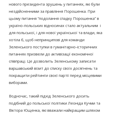
нового президента зрушень у питаннях, які були
нездійсненними за правління Порошенка. При
цьому питання “подолання спадку Порошенка” в
україно-польських відносинах стало актуальним і
для польської, і для нової української та влади, яка
хотіла б, щоб непринципові для команди
Зеленського поступки в гуманітарно-історичних
питаннях призвели до активізації економічної
співпраці. Це дозволить Зеленському записати
варшавський візит до списку своїх досягнень та
покращити рейтинги своєї партії перед місцевими
виборами.
Водночас, такий підхід Зеленського досить
подібний до польської політики Леоніда Кучми та
Віктора Ющенка, які вважали найкращим шляхом