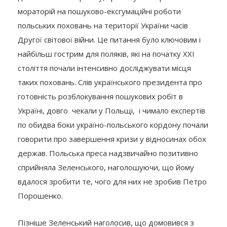
мораторій на пошуково-ексгумаційні роботи
польських поховань на території України часів
Другої світової війни. Це питання було ключовим і
найбільш гострим для поляків, які на початку ХХІ
століття почали інтенсивно досліджувати місця
таких поховань. Слів українського президента про
готовність розблокування пошукових робіт в
Україні, довго чекали у Польщі, і чимало експертів
по обидва боки україно-польського кордону почали
говорити про завершення кризи у відносинах обох
держав. Польська преса надзвичайно позитивно
сприйняла Зеленського, наголошуючи, що йому
вдалося зробити те, чого для них не зробив Петро
Порошенко.
Пізніше Зеленський наголосив, що домовився з