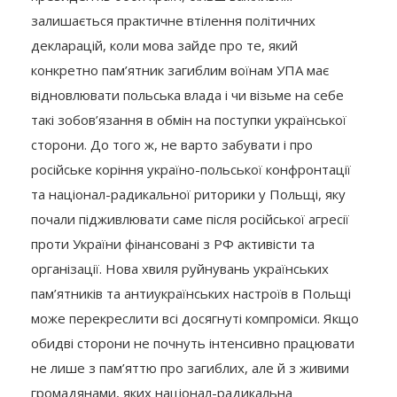
залишається практичне втілення політичних
декларацій, коли мова зайде про те, який
конкретно пам’ятник загиблим воїнам УПА має
відновлювати польська влада і чи візьме на себе
такі зобов’язання в обмін на поступки української
сторони. До того ж, не варто забувати і про
російське коріння україно-польської конфронтації
та націонал-радикальної риторики у Польщі, яку
почали підживлювати саме після російської агресії
проти України фінансовані з РФ активісти та
організації. Нова хвиля руйнувань українських
пам’ятників та антиукраїнських настроїв в Польщі
може перекреслити всі досягнуті компроміси. Якщо
обидві сторони не почнуть інтенсивно працювати
не лише з пам’яттю про загиблих, але й з живими
громадянами, яких націонал-радикальна