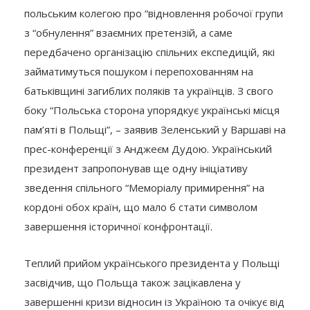
польським колегою про “відновлення робочої групи
з “обнулення” взаємних претензій, а саме
передбачено організацію спільних експедицій, які
займатимуться пошуком і перепохованням на
батьківщині загиблих поляків та українців. З свого
боку “Польська сторона упорядкує українські місця
пам’яті в Польщі”, – заявив Зеленський у Варшаві на
прес-конференції з Анджеєм Дудою. Український
президент запропонував ще одну ініціативу
зведення спільного “Меморіалу примирення” на
кордоні обох країн, що мало б стати символом
завершення історичної конфронтації.
Теплий прийом українського президента у Польщі
засвідчив, що Польща також зацікавлена у
завершенні кризи відносин із Україною та очікує від