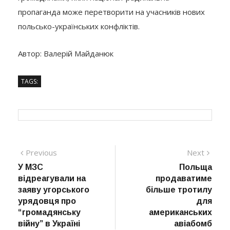
пропаганда може перетворити на учасників нових
польсько-українських конфліктів.
Автор: Валерій Майданюк
TAGS:
Навігація
Previous
Next
Previous
Next
post:
post:
У МЗС
Польща
записів
відреагували на
продаватиме
заяву угорського
більше тротилу
урядовця про
для
“громадянську
американських
війну” в Україні
авіабомб