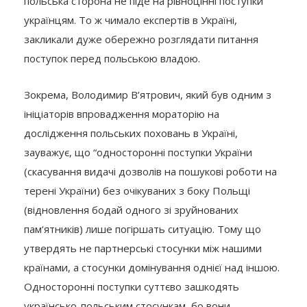
польська сторона не піде на рівноцінні поступки
українцям. То ж чимало експертів в Україні,
закликали дуже обережно розглядати питання
поступок перед польською владою.
Зокрема, Володимир В’ятрович, який був одним з
ініціаторів впровадження мораторію на
дослідження польських поховань в Україні,
зауважує, що “односторонні поступки України
(скасування видачі дозволів на пошукові роботи на
терені України) без очікуваних з боку Польщі
(відновлення бодай одного зі зруйнованих
пам‘ятників) лише погіршать ситуацію. Тому що
утвердять не партнерські стосунки між нашими
країнами, а стосунки домінування однієї над іншою.
Односторонні поступки суттєво зашкодять
українсько-польським стосункам, бо вони