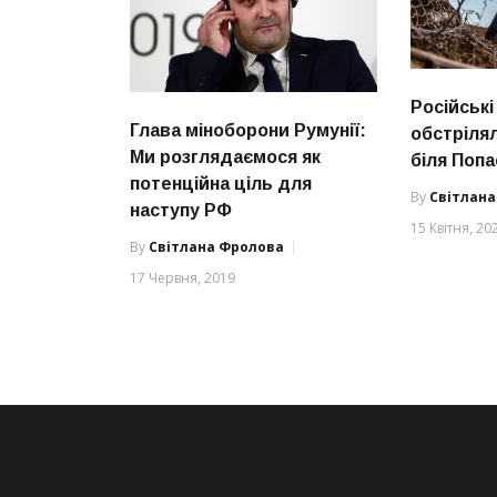
Російські
Глава міноборони Румунії:
обстрілял
Ми розглядаємося як
біля Попа
потенційна ціль для
By
Світлан
наступу РФ
15 Квітня, 20
By
Світлана Фролова
17 Червня, 2019