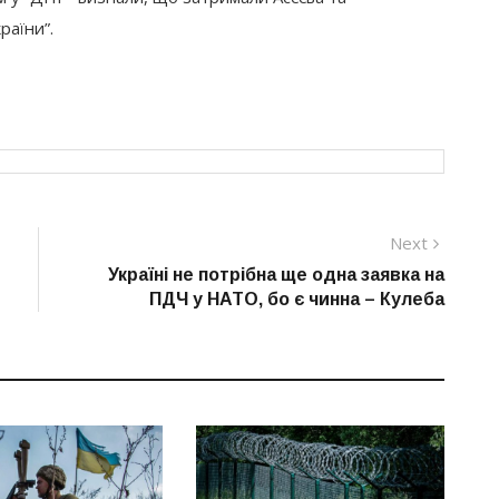
раїни”.
Next
Next
post:
Україні не потрібна ще одна заявка на
ПДЧ у НАТО, бо є чинна – Кулеба