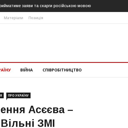
рийматиме заяви та скарги російською мовою
Матеріали
Позиція
РАЇНУ
ВІЙНА
СПІВРОБІТНИЦТВО
Я
ПРО УКРАЇНУ
нення Асєєва –
Вільні ЗМІ