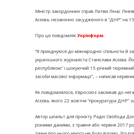
Міністр закордонних справ Литви Лінас Лінкяв
Асєєва, незаконно засудженого в “ДНР” на 15 
Про це повідомляє
Укрінформ.
“Я приєднуюся до міжнародної спільноти й з
українського журналіста Станіслава Асєєва.
республікою” і шокуючий 15-річний тюремний
засоби масової інформації”, – написав керівн
Як повідомлялося, Євросоюз закликав до нега
Асєєва, якого 22 жовтня “прокуратура ДНР” за
Автор шпальт для проєкту Радіо Свобода Донба
різними даними, з травня або червня 2017 р
тижні про нього нічого не було відомо. Згод