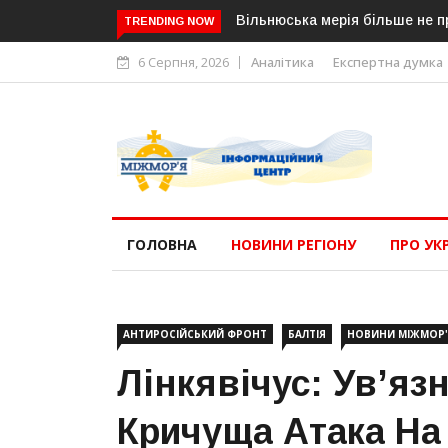
Вільнюська мерія більше не п
TRENDING NOW
6 Серпня, 2026
Аналітика
Експертна думка
ГОЛОВНА
НОВИНИ РЕГІОНУ
ПРО УК
АНТИРОСІЙСЬКИЙ ФРОНТ
БАЛТІЯ
НОВИНИ МІЖМОР'
Лінкявічус: Ув’яз
Кричуща Атака На 