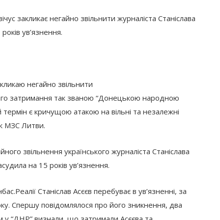
ічус закликає негайно звільнити журналіста Станіслава
років ув’язнення.
акликаю негайно звільнити
 Його затримання так званою “Донецькою народною
 термін є кричущою атакою на вільні та незалежні
ик МЗС Литви.
йного звільнення українського журналіста Станіслава
судила на 15 років ув’язнення.
с.Реалії Станіслав Асєєв перебуває в ув’язненні, за
оку. Спершу повідомлялося про його зникнення, два
ом у “ДНР” визнали, що затримали Асєєва та