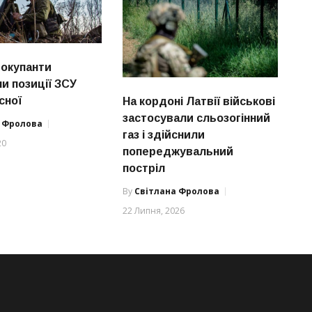
 окупанти
и позиції ЗСУ
сної
На кордоні Латвії військові
застосували сльозогінний
а Фролова
газ і здійснили
20
попереджувальний
постріл
By
Світлана Фролова
22 Липня, 2026