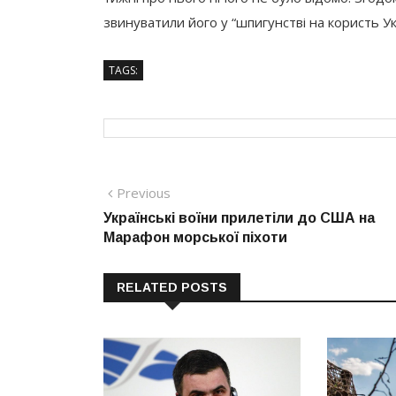
звинуватили його у “шпигунстві на користь Ук
TAGS:
Навігація
Previous
Previous
post:
Українські воїни прилетіли до США на
записів
Марафон морської піхоти
RELATED POSTS