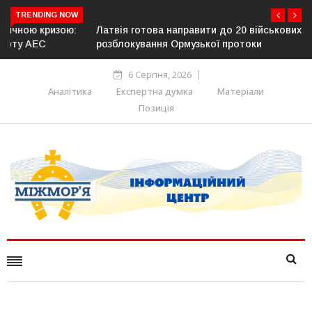
TRENDING NOW
Латвія готова направити до 20 військових для операцій із
розблокування Ормузької протоки
6 Серпня, 2026
Аналітика
Експертна думка
Матеріали
Позиція