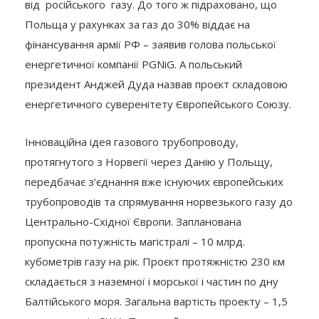
від російського газу. До того ж підраховано, що
Польща у рахунках за газ до 30% віддає на
фінансування армії РФ – заявив голова польської
енергетичної компанії PGNiG. А польський
президент Анджей Дуда назвав проєкт складовою
енергетичного суверенітету Європейського Союзу.
Інноваційна ідея газового трубопроводу,
протягнутого з Норвегії через Данію у Польщу,
передбачає з’єднання вже існуючих європейських
трубопроводів та спрямування норвезького газу до
Центрально-Східної Європи. Запланована
пропускна потужність магістралі – 10 млрд.
кубометрів газу на рік. Проєкт протяжністю 230 км
складається з наземної і морської і частин по дну
Балтійського моря. Загальна вартість проекту – 1,5