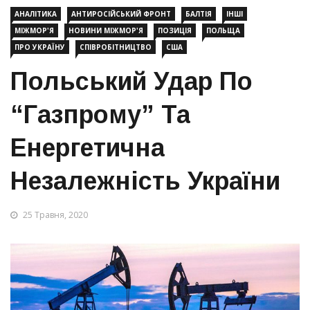
АНАЛІТИКА
АНТИРОСІЙСЬКИЙ ФРОНТ
БАЛТІЯ
ІНШІ
МІЖМОР'Я
НОВИНИ МІЖМОР'Я
ПОЗИЦІЯ
ПОЛЬЩА
ПРО УКРАЇНУ
СПІВРОБІТНИЦТВО
США
Польський Удар По
“Газпрому” Та
Енергетична
Незалежність України
25 Травня, 2020