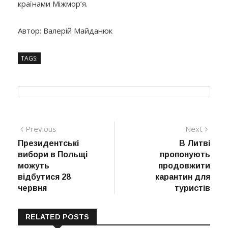
країнами Міжмор’я.
Автор: Валерій Майданюк
TAGS:
Навігація
Previous
Next
Previous
Next
post:
post:
Президентські
В Литві
записів
вибори в Польщі
пропонують
можуть
продовжити
відбутися 28
карантин для
червня
туристів
RELATED POSTS