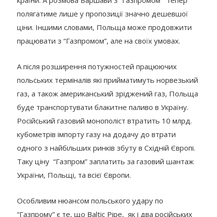
країни. А розмова Варшави з “Газпромом” тепер
полягатиме лише у пропозиції значно дешевшої
ціни. Іншими словами, Польща може продовжити
працювати з “Газпромом”, але на своїх умовах.
А після розширення потужностей працюючих
польських терміналів які прийматимуть норвезький
газ, а також американський зріджений газ, Польща
буде транспортувати блакитне паливо в Україну.
Російський газовий монополіст втратить 10 млрд.
кубометрів імпорту газу на додачу до втрати
одного з найбільших ринків збуту в Східній Європі.
Таку ціну “Газпром” заплатить за газовий шантаж
України, Польщі, та всієї Європи.
Особливим нюансом польського удару по
“Газпрому” є те, що Baltic Pipe, як і два російських