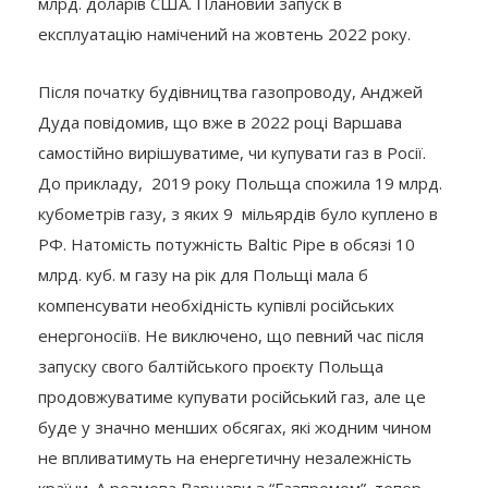
млрд. доларів США. Плановий запуск в
експлуатацію намічений на жовтень 2022 року.
Після початку будівництва газопроводу, Анджей
Дуда повідомив, що вже в 2022 році Варшава
самостійно вирішуватиме, чи купувати газ в Росії.
До прикладу, 2019 року Польща спожила 19 млрд.
кубометрів газу, з яких 9 мільярдів було куплено в
РФ. Натомість потужність Baltic Pipe в обсязі 10
млрд. куб. м газу на рік для Польщі мала б
компенсувати необхідність купівлі російських
енергоносіїв. Не виключено, що певний час після
запуску свого балтійського проєкту Польща
продовжуватиме купувати російський газ, але це
буде у значно менших обсягах, які жодним чином
не впливатимуть на енергетичну незалежність