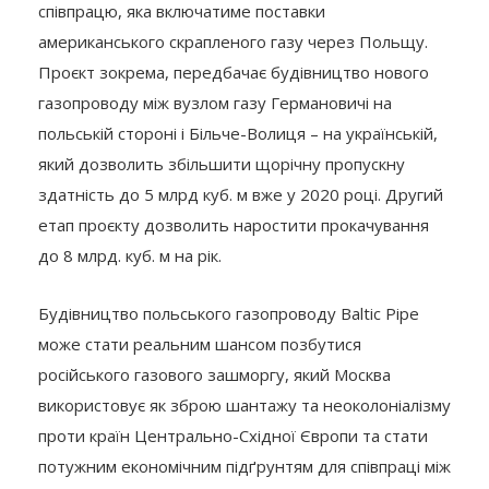
співпрацю, яка включатиме поставки
американського скрапленого газу через Польщу.
Проєкт зокрема, передбачає будівництво нового
газопроводу між вузлом газу Германовичі на
польській стороні і Більче-Волиця – на українській,
який дозволить збільшити щорічну пропускну
здатність до 5 млрд куб. м вже у 2020 році. Другий
етап проєкту дозволить наростити прокачування
до 8 млрд. куб. м на рік.
Будівництво польського газопроводу Baltic Pipe
може стати реальним шансом позбутися
російського газового зашморгу, який Москва
використовує як зброю шантажу та неоколоніалізму
проти країн Центрально-Східної Європи та стати
потужним економічним підґрунтям для співпраці між