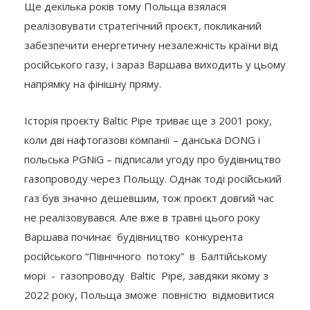
Ще декілька років тому Польща взялася
реалізовувати стратегічний проєкт, покликаний
забезпечити енергетичну незалежність країни від
російського газу, і зараз Варшава виходить у цьому
напрямку на фінішну пряму.
Історія проєкту Baltic Pipe триває ще з 2001 року,
коли дві нафтогазові компанії – данська DONG і
польська PGNiG – підписали угоду про будівництво
газопроводу через Польщу. Однак тоді російський
газ був значно дешевшим, тож проєкт довгий час
не реалізовувався. Але вже в травні цього року
Варшава починає будівництво конкурента
російського “Північного потоку” в Балтійському
морі - газопроводу Baltic Pipe, завдяки якому з
2022 року, Польща зможе повністю відмовитися