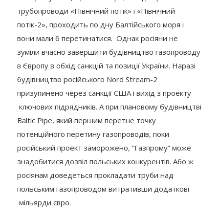
трубопроводи «Північний потік» і «Північний
потік-2», проходить по дну Балтійського моря і
вони мали б перетинатися. Однак росіяни не
зуміли вчасно завершити будівництво газопроводу
в Європу в обхід санкцій та позиції України. Наразі
будівництво російського Nord Stream-2
призупинено через санкції США і вихід з проекту
ключових підрядників. А при плановому будівництві
Baltic Pipe, який першим перетне точку
потенційного перетину газопроводів, поки
російський проект заморожено, “Газпрому” може
знадобитися дозвіл польських конкурентів. Або ж
росіянам доведеться прокладати труби над
польським газопроводом витративши додаткові
мільярди євро.