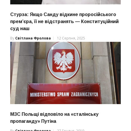
Стурза: Якщо Санду відкине проросійського
прем’єра, її не відстранять — Конституційний
суд наш
By
Світлана Фролова
12 Серпня, 2025
МЗС Польщі відповіло на «сталінську
пропаганду» Путіна
By
Світлана Фролова
27 Грудня, 2019