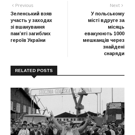
Навігація
Previous
Next
Previous
Next
post:
post:
Зеленський взяв
У польському
записів
участь у заходах
місті вдруге за
зі вшанування
місяць
пам’яті загиблих
евакуюють 1000
героїв України
мешканців через
знайдені
снаряди
RELATED POSTS