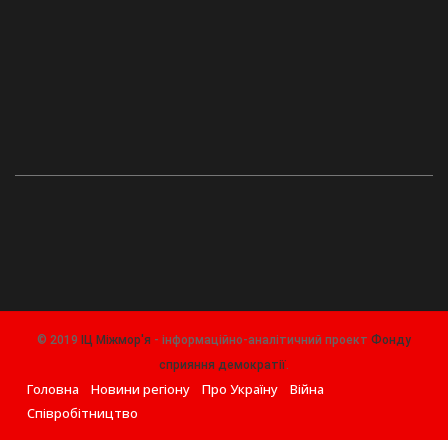
© 2019
ІЦ Міжмор'я
- інформаційно-аналітичний проект
Фонду
сприяння демократії
.
Головна
Новини регіону
Про Україну
Війна
Співробітництво