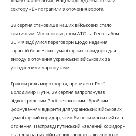
«Івано-Франківськ», Нацгвардії «Донбас» і сили
сектору «Б» потрапили в оточення ворога.
28 серпня становище наших військових стало
критичним. Між керівництвом АТО та Генштабом
ЗС РФ відбулися переговори щодо надання
гарантій безпечних гуманітарних коридорів для
виходу з оточення українських військових за
узгодженими маршрутами.
Граючи роль миротворця, президент Росії
Володимир Путін, 29 серпня запропонував
підконтрольним Росії незаконним збройним
формуванням відкрити для українських військових
гуманітарний коридор, яким би вони могли вийти з
оточення. Насправді путінський «зелений коридор»
став для наших військових справжньою дорогою