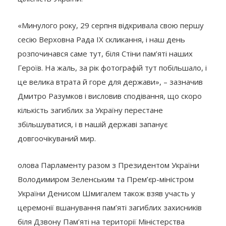
«Минулого року, 29 серпня відкривала свою першу
сесію Верховна Рада ІХ скликання, і наш день
розпочинався саме тут, біля Стіни пам’яті наших
Героїв. На жаль, за рік фотографій тут побільшало, і
це велика втрата й горе для держави», – зазначив
Дмитро Разумков і висловив сподівання, що скоро
кількість загиблих за Україну перестане
збільшуватися, і в нашій державі запанує
довгоочікуваний мир.
олова Парламенту разом з Президентом України
Володимиром Зеленським та Прем’єр-міністром
України Денисом Шмигалем також взяв участь у
церемонії вшанування пам’яті загиблих захисників
біля Дзвону Пам’яті на території Міністерства