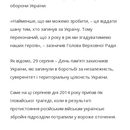
оборони України.
«Найменше, що ми можемо зробити, – це віддати
шану тим, хто загинув за Україну. Тому
переконаний, що з року в рік ми згадуватимемо
наших героїв», – зазначив Голова Верховної Ради.
Як відомо, 29 серпня – День пам’яті захисників
України, які загинули в боротьбі за незалежність,
суверенітет і територіальну цілісність України.
Саме на ці серпневі дні 2014 року припав пік
Іловайської трагедії, коли в результаті
протистояння російським військам українські
збройні підрозділи потрапили у вороже оточення.