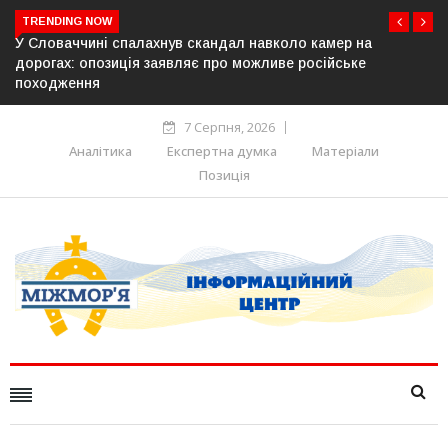
TRENDING NOW
У Молдові готують план дій на випадок припинення
постачання газу до Придністров’я
7 Серпня, 2026
Аналітика
Експертна думка
Матеріали
Позиція