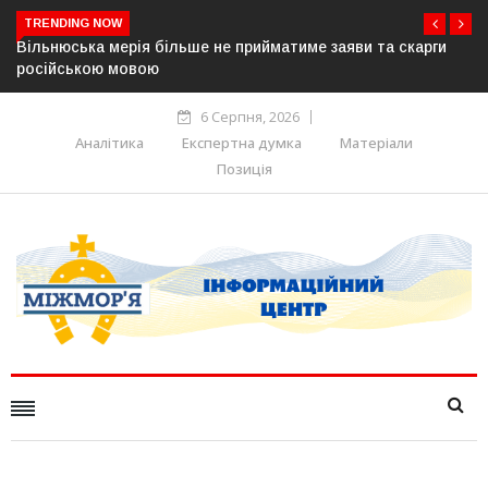
TRENDING NOW
 скарги
В Угорщині можуть обрати нового президента вже 11
серпня — фракція «Тиси»
6 Серпня, 2026
Аналітика
Експертна думка
Матеріали
Позиція