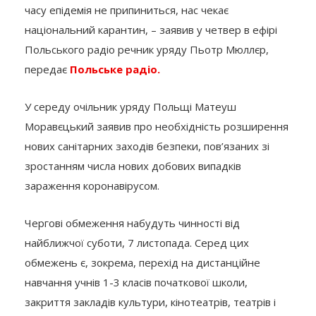
часу епідемія не припиниться, нас чекає
національний карантин, – заявив у четвер в ефірі
Польського радіо речник уряду Пьотр Мюллєр,
передає
Польське радіо.
У середу очільник уряду Польщі Матеуш
Моравєцький заявив про необхідність розширення
нових санітарних заходів безпеки, пов’язаних зі
зростанням числа нових добових випадків
зараження коронавірусом.
Чергові обмеження набудуть чинності від
найближчої суботи, 7 листопада. Серед цих
обмежень є, зокрема, перехід на дистанційне
навчання учнів 1-3 класів початкової школи,
закриття закладів культури, кінотеатрів, театрів і