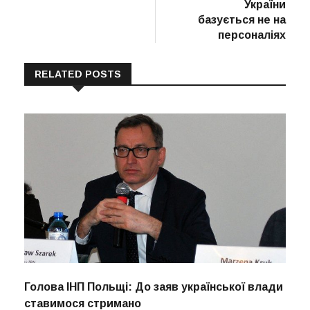
України
базується не на
персоналіях
RELATED POSTS
Голова ІНП Польщі: До заяв української влади
ставимося стримано