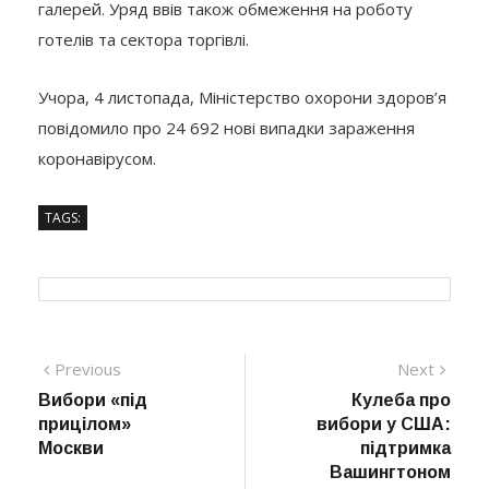
галерей. Уряд ввів також обмеження на роботу
готелів та сектора торгівлі.
Учора, 4 листопада, Міністерство охорони здоров’я
повідомило про 24 692 нові випадки зараження
коронавірусом.
TAGS:
Навігація
Previous
Next
Previous
Next
post:
post:
Вибори «під
Кулеба про
записів
прицілом»
вибори у США:
Москви
підтримка
Вашингтоном