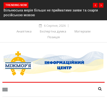
TRENDING NOW
прийматиме заяви та скарги
В Угорщині можуть обрати новог
серпня — фракція «Тиси»
6 Серпня, 2026
Аналітика
Експертна думка
Матеріали
Позиція