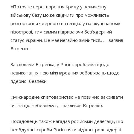
«Поточне перетворення Криму у величезну
військову базу може свідчити про можливість
розгортання ядерного потенціалу на окупованому
півострові, тим самим підриваючи без’ядерний
статус України. Це має негайно змінитися», – заявив
Вітренко.
За словами Вітренка, у Росії є проблема щодо
невиконання нею міжнародних зобов’язань щодо
ядерної безпеки.
«Міжнародне співтовариство не повинно закривати
очі на цю небезпеку», – закликав Вітренко.
Посадовець також нагадав російській делегації, що
необдумані спроби Росії взяти під контроль ядерні