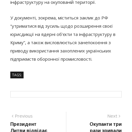
інфраструктуру на окупованій території.
У документі, зокрема, міститься заклик до РФ
“утриматися від зусиль щодо розширення своєї
юрисдикції на ядерні об’єкти та інфраструктуру в
Криму”, а також висловлюється занепокоєння з
приводу використання захоплених українських
підприємств оборонної промисловості.
TAGS:
Навігація
Previous
Next
Previous
Next
post:
post:
Президент
Окупанти три
записів
Литви відвідає
рази зривали