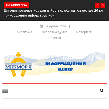
TRENDING NOW
ано ще 26 км
У Словаччині спалахнув скандал навколо камер н
дорогах: опозиція заявляє про можливе російськ
походження
8 Серпня, 2026
Аналітика
Експертна думка
Матеріали
Позиція