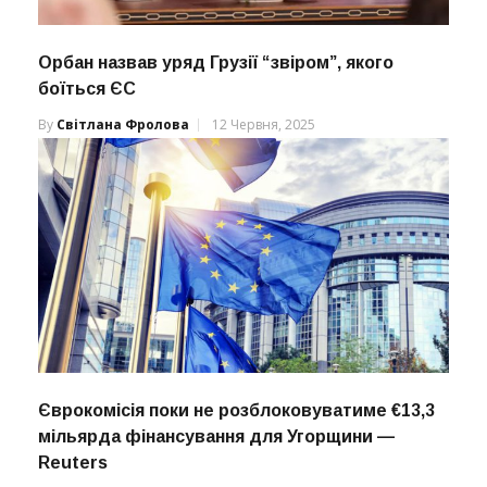
Орбан назвав уряд Грузії “звіром”, якого
боїться ЄС
By
Світлана Фролова
12 Червня, 2025
Єврокомісія поки не розблоковуватиме €13,3
мільярда фінансування для Угорщини —
Reuters