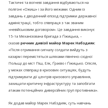
Тактичні та вогневі завдання відбуваються на
полігоні «Ожиш» і за його межами. Одним із
завдань є дводенний епізод підтримки державної
адміністрації, тобто співпраця з так званим
«невійськовим договором». Це завдання виконує
15-та Механізована бригада з Ґіжицька, –
сказав
речник дивізії майор Марек Набздияк
:
«Після отримання сигналу солдати вийдуть з
казарм і перемістяться шляхами північно-східної
Польщі до міст Піш, Елк, Ґраєво і Ґіжицько. Опісля,
у межах співпраці в кризових ситуаціях, будуть
підтримувати дії центрів кризового управління,
захищати критичну інфраструктуру та запобігати
атакам потенційних диверсійних груп противника».
Як додав майор Марек Набздияк, суть навчань