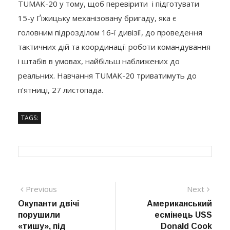
TUMAK-20 у тому, щоб перевірити і підготувати
15-у Ґіжицьку механізовану бригаду, яка є
головним підрозділом 16-ї дивізії, до проведення
тактичних дій та координації роботи командування
і штабів в умовах, найбільш наближених до
реальних. Навчання TUMAK-20 триватимуть до
п’ятниці, 27 листопада.
TAGS:
Навігація
Previous
Next
Previous
Next
post:
post:
Окупанти двічі
Американський
записів
порушили
есмінець USS
«тишу», під
Donald Cook