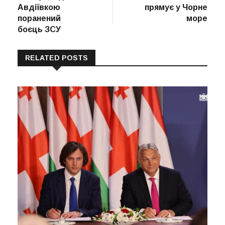
Авдіївкою
прямує у Чорне
поранений
море
боєць ЗСУ
RELATED POSTS