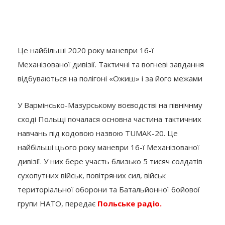
Це найбільші 2020 року маневри 16-ї
Механізованої дивізії. Тактичні та вогневі завдання
відбуваються на полігоні «Ожиш» і за його межами
У Вармінсько-Мазурському воєводстві на північнму
сході Польщі почалася основна частина тактичних
навчань під кодовою назвою TUMAK-20. Це
найбільші цього року маневри 16-ї Механізованої
дивізії. У них бере участь близько 5 тисяч солдатів
сухопутних військ, повітряних сил, військ
територіальної оборони та Батальйонної бойової
групи НАТО, передає
Польське радіо.