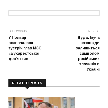
Навігація
Previous
Next
Previous
Next
post:
post:
У Польщі
Дуда: Буча
записів
розпочалася
назавжди
зустріч глав МЗС
залишиться
«Бухарестської
символом
дев’ятки»
російських
злочинів в
Україні
RELATED POSTS