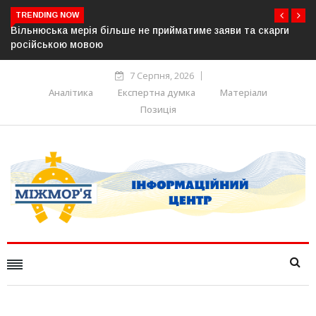
TRENDING NOW
ме заяви та скарги
В Угорщині можуть обрати нового презид
серпня — фракція «Тиси»
7 Серпня, 2026
Аналітика
Експертна думка
Матеріали
Позиція