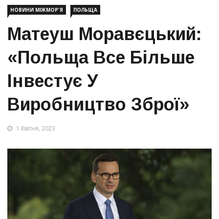
НОВИНИ МІЖМОР'Я
ПОЛЬЩА
Матеуш Моравєцький:
«Польща Все Більше
Інвестує У
Виробництво Зброї»
1 Квітня, 2023