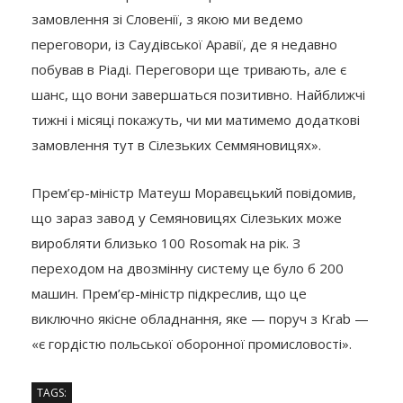
замовлення зі Словенії, з якою ми ведемо
переговори, із Саудівської Аравії, де я недавно
побував в Ріаді. Переговори ще тривають, але є
шанс, що вони завершаться позитивно. Найближчі
тижні і місяці покажуть, чи ми матимемо додаткові
замовлення тут в Сілезьких Семмяновицях».
Прем’єр-міністр Матеуш Моравєцький повідомив,
що зараз завод у Семяновицях Сілезьких може
виробляти близько 100 Rosomak на рік. З
переходом на двозмінну систему це було б 200
машин. Прем’єр-міністр підкреслив, що це
виключно якісне обладнання, яке — поруч з Krab —
«є гордістю польської оборонної промисловості».
TAGS: