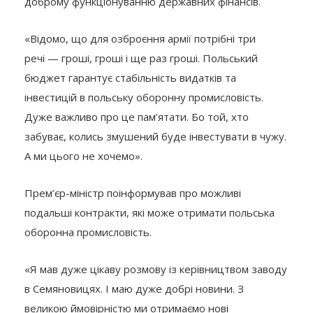
доброму функціонуванню державних фінансів.
«Відомо, що для озброєння армії потрібні три
речі — гроші, гроші і ще раз гроші. Польський
бюджет гарантує стабільність видатків та
інвестицій в польську оборонну промисловість.
Дуже важливо про це пам’ятати. Бо той, хто
забуває, колись змушений буде інвестувати в чужу.
А ми цього не хочемо».
Прем’єр-міністр поінформував про можливі
подальші контракти, які може отримати польська
оборонна промисловість.
«Я мав дуже цікаву розмову із керівництвом заводу
в Семяновицях. І маю дуже добрі новини. З
великою ймовірністю ми отримаємо нові