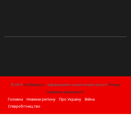
© 2019
ІЦ Міжмор'я
- інформаційно-аналітичний проект
Фонду
сприяння демократії
.
Головна
Новини регіону
Про Україну
Війна
Співробітництво