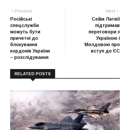
Навігація
Previous
Next
Previous
Next
post:
post:
Російські
Сейм Латвії
записів
спецслужби
підтримав
можуть бути
переговори з
причетні до
Україною і
блокування
Молдовою про
кордонів України
вступ до ЄС
– розслідування
RELATED POSTS