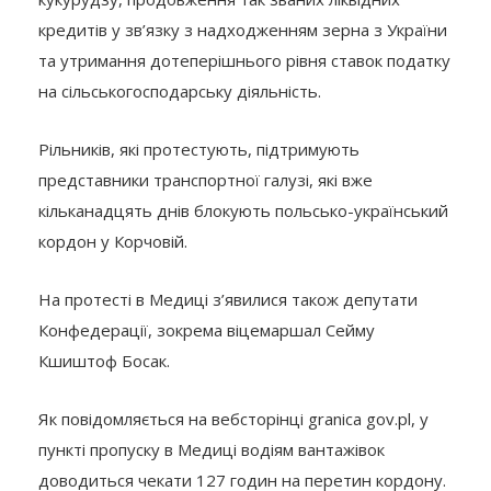
кредитів у зв’язку з надходженням зерна з України
та утримання дотеперішнього рівня ставок податку
на сільськогосподарську діяльність.
Рільників, які протестують, підтримують
представники транспортної галузі, які вже
кільканадцять днів блокують польсько-український
кордон у Корчовій.
На протесті в Медиці з’явилися також депутати
Конфедерації, зокрема віцемаршал Сейму
Кшиштоф Босак.
Як повідомляється на вебсторінці granica gov.pl, у
пункті пропуску в Медиці водіям вантажівок
доводиться чекати 127 годин на перетин кордону.