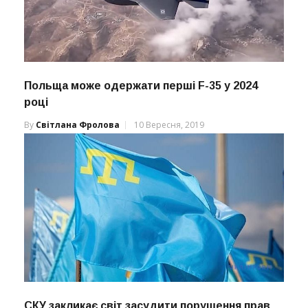
Польща може одержати перші F-35 у 2024
році
By
Світлана Фролова
10 Вересня, 2019
СКУ закликає світ засудити порушення прав