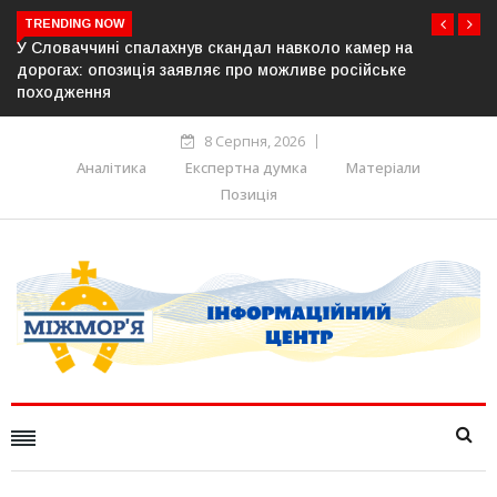
TRENDING NOW
а
У Молдові готують план дій на випадок припинення
е
постачання газу до Придністров’я
8 Серпня, 2026
Аналітика
Експертна думка
Матеріали
Позиція