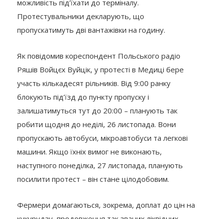
можливість під’їхати до терміналу.
Протестувальники декларують, що
пропускатимуть дві вантажівки на годину.
Як повідомив кореспондент Польського радіо
Ряшів Войцєх Вуйцік, у протесті в Медиці бере
участь кількадесят рільників. Від 9:00 ранку
блокують під’їзд до пункту пропуску і
залишатимуться тут до 20:00 – планують так
робити щодня до неділі, 26 листопада. Вони
пропускають автобуси, мікроавтобуси та легкові
машини. Якщо їхніх вимог не виконають,
наступного понеділка, 27 листопада, планують
посилити протест – він стане цілодобовим.
Фермери домагаються, зокрема, доплат до цін на
кукурудзу, продовження так званих ліквідних