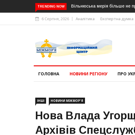
Вільнюська мерія більше не прийм
TRENDING NOW
6 Серпня, 2026
Аналітика
Експертна думка
ГОЛОВНА
НОВИНИ РЕГІОНУ
ПРО УК
ІНШІ
НОВИНИ МІЖМОР'Я
Нова Влада Угорщ
Архівів Спецслуж