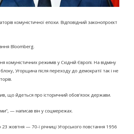
орів комуністичної епохи. Відповідний законопроєкт
ання Bloomberg.
ння комуністичних режимів у Східній Європі. На відміну
 блоку, Угорщина після переходу до демократії так і не
торів.
ив, що йдеться про історичний обов’язок держави.
ями”, — написав він у соцмережах.
23 жовтня — 70-ї річниці Угорського повстання 1956