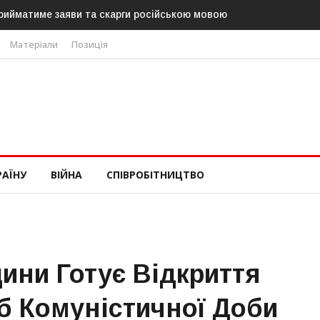
атиме заяви та скарги російською мовою
В Угорщині можуть обра
«Тиси»
Матеріали
Позиція
РАЇНУ
ВІЙНА
СПІВРОБІТНИЦТВО
ини Готує Відкриття
б Комуністичної Доби