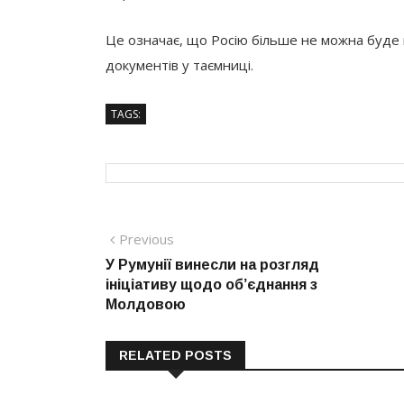
Це означає, що Росію більше не можна буде
документів у таємниці.
TAGS:
Навігація
Previous
Previous
post:
У Румунії винесли на розгляд
записів
ініціативу щодо об’єднання з
Молдовою
RELATED POSTS