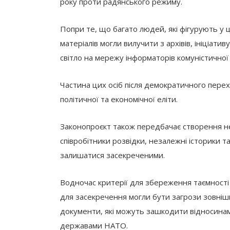
року проти радянського режиму.
Попри те, що багато людей, які фігурують у 
матеріалів могли вилучити з архівів, ініціат
світло на мережу інформаторів комуністичної
Частина цих осіб після демократичного перех
політичної та економічної еліти.
Законопроєкт також передбачає створення не
співробітники розвідки, незалежні історики т
залишатися засекреченими.
Водночас критерії для збереження таємност
для засекречення могли бути загрози зовніш
документи, які можуть зашкодити відносина
державами НАТО.