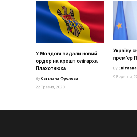
Україну с
У Молдові видали новий
прем’єр 
ордер на арешт олігарха
By
Світлан
Плахотнюка
9 Вересня, 2
By
Світлана Фролова
22 Травня, 2020