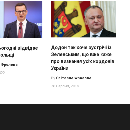
Додон так хоче зустрічі із
ьогодні відвідає
Зеленським, що вже каже
Польщі
про визнання усіх кордонів
а Фролова
України
022
By
Світлана Фролова
26 Серпня, 2019