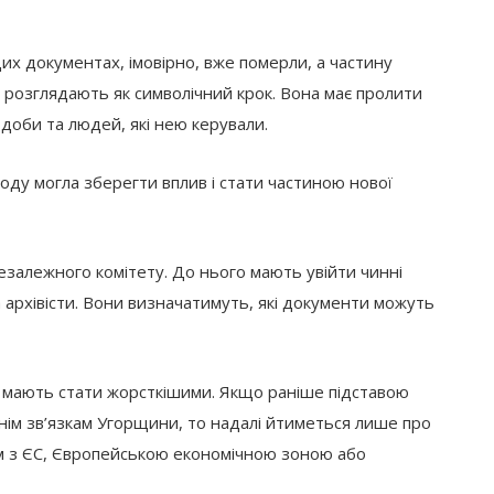
цих документах, імовірно, вже померли, а частину
иву розглядають як символічний крок. Вона має пролити
 доби та людей, які нею керували.
оду могла зберегти вплив і стати частиною нової
залежного комітету. До нього мають увійти чинні
а архівісти. Вони визначатимуть, які документи можуть
і мають стати жорсткішими. Якщо раніше підставою
нім зв’язкам Угорщини, то надалі йтиметься лише про
м з ЄС, Європейською економічною зоною або