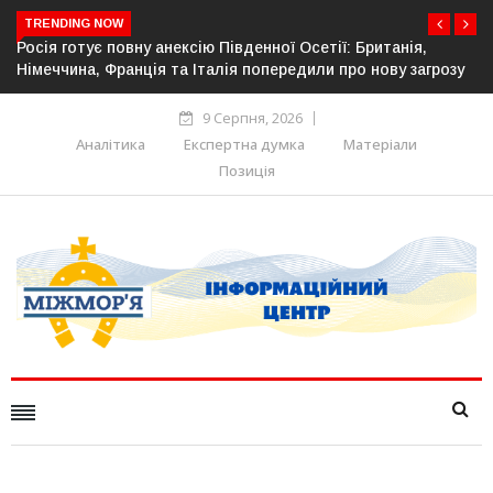
TRENDING NOW
тії: Британія,
Естонія посилює кордон із Росією: облашт
и про нову загрозу
прикордонної інфраструктури
9 Серпня, 2026
Аналітика
Експертна думка
Матеріали
Позиція