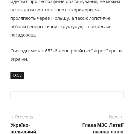
йдеться про географічне розташування, не можна
не згадати про транспортні коридори, які
пролягають через Польщу, а також логістичні
об’єкти і енергетичну структуру», – підкреслив
посадовець.
Сьогодні минає 653-й день російської агресії проти
України.
TAGS:
Навігація
Previous
Next
Previous
Next
post:
post:
Україно-
Глава МЗС Латвії
записів
польський
назвав свою