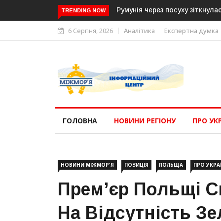
кризою: влада обмежує споживання та рятує роботу АЕС
Латвія г
TRENDING NOW
6 Серпня, 2026
Аналітика
Експертна думка
ГОЛОВНА
НОВИНИ РЕГІОНУ
ПРО УК
НОВИНИ МІЖМОР'Я
ПОЗИЦІЯ
ПОЛЬЩА
ПРО УКРА
Прем’єр Польщі С
На Відсутність Зе