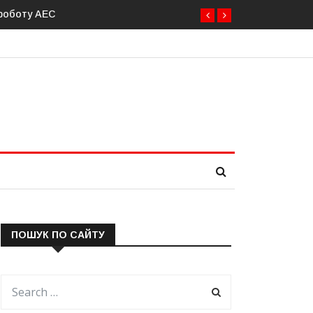
я Ормузької протоки
ПОШУК ПО САЙТУ