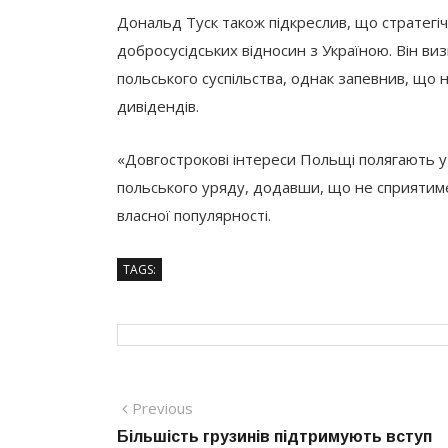
Дональд Туск також підкреслив, що стратегіч
добросусідських відносин з Україною. Він ви
польського суспільства, однак запевнив, що 
дивідендів.
«Довгострокові інтереси Польщі полягають у
польського уряду, додавши, що не сприятиме
власної популярності.
TAGS:
Навігація
Previous
Previous
post:
Більшість грузинів підтримують вступ
записів