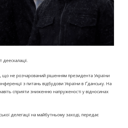
 деескалації.
в, що не розчарований рішенням президента України
нференції з питань відбудови України в Ґданську. На
 навіть сприяти зниженню напруженості у відносинах
ської делегації на майбутньому заході, передає