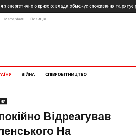
отова направити до 20 військових для операцій із розблокуванн
Матеріали
Позиція
РАЇНУ
ВІЙНА
СПІВРОБІТНИЦТВО
ЇНУ
покійно Відреагував
ленського На