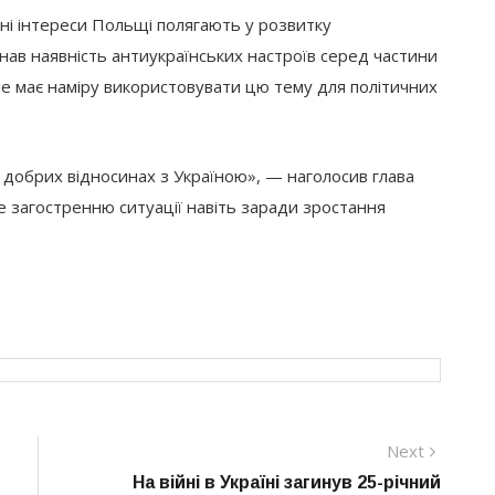
ні інтереси Польщі полягають у розвитку
знав наявність антиукраїнських настроїв серед частини
не має наміру використовувати цю тему для політичних
 добрих відносинах з Україною», — наголосив глава
 загостренню ситуації навіть заради зростання
Next
Next
post:
На війні в Україні загинув 25-річний