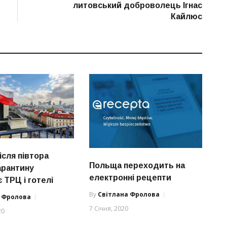
литовський доброволець Ігнас
Кайлюс
ісля півтора
Польща переходить на
арантину
електронні рецепти
 ТРЦ і готелі
By
Світлана Фролова
а Фролова
7 Січня, 2020
20