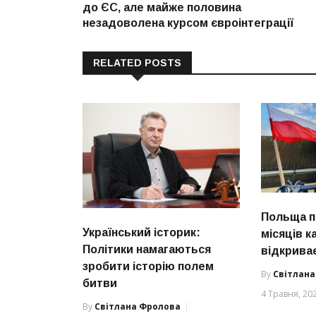
до ЄС, але майже половина
незадоволена курсом євроінтеграції
RELATED POSTS
Польща п
Український історик:
місяців к
Політики намагаються
відкриває
зробити історію полем
By
Світлан
битви
4 Травня, 20
By
Світлана Фролова