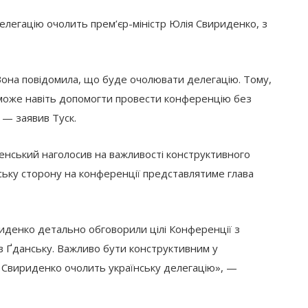
делегацію очолить прем’єр-міністр Юлія Свириденко, з
. Вона повідомила, що буде очолювати делегацію. Тому,
 може навіть допомогти провести конференцію без
 — заявив Туск.
нський наголосив на важливості конструктивного
ську сторону на конференції представлятиме глава
риденко детально обговорили цілі Конференції з
 в Ґданську. Важливо бути конструктивним у
 Свириденко очолить українську делегацію», —