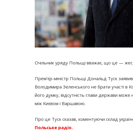
Очільник уряду Польщі вважає, що це — жест
Прем’єр-міністр Польщі Дональд Туск заяви
Володимира Зеленського не брати участі в Ко
його думку, відсутність глави держави може
між Києвом і Варшавою.
Про це Туск сказав, коментуючи склад україн
Польське радіо.