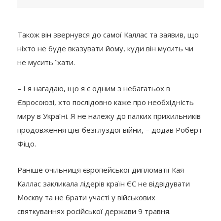
Також він звернувся до самої Каллас та заявив, що
ніхто не буде вказувати йому, куди він мусить чи
не мусить їхати.
– І я нагадаю, що я є одним з небагатьох в
Євросоюзі, хто послідовно каже про необхідність
миру в Україні. Я не належу до палких прихильників
продовження цієї безглуздої війни, – додав Роберт
Фіцо.
Раніше очільниця європейської дипломатії Кая
Каллас закликала лідерів країн ЄС не відвідувати
Москву та не брати участі у військових
святкуваннях російської держави 9 травня.