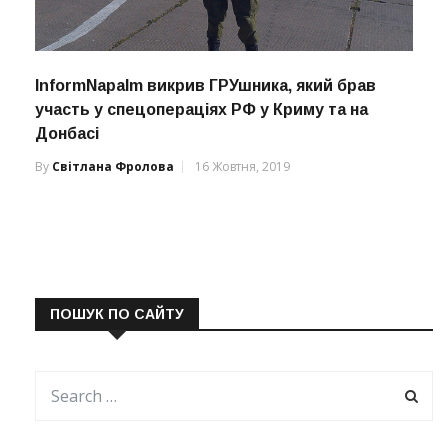
InformNapalm викрив ГРУшника, який брав
участь у спецопераціях РФ у Криму та на
Донбасі
By
Світлана Фролова
16 Жовтня, 2019
ПОШУК ПО САЙТУ