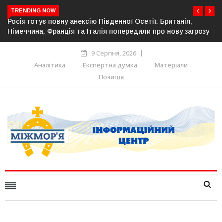
TRENDING NOW
 Британія,
Естонія посилює кордон із Росією: облаштован
о нову загрозу
прикордонної інфраструктури
9 Серпня, 2026
Аналітика
Експертна думка
Матеріали
Позиція