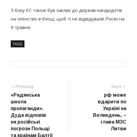
З боку ЄС також був заклик до держав-кандидатів
на членство в блоці, щоб ті не відвідували Росію на
9 травня.
TAGS:
Навігація
Previous
Next
Previous
Next
post:
post:
«Радянська
рф може
записів
школа
вдарити по
пропаганди».
Україні на
Дуда відповів
Великдень, –
на російські
глава МЗС
погрози Польщі
Литви
та країнам Балтії