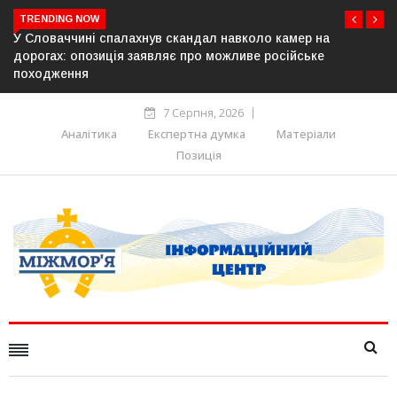
TRENDING NOW
коло камер на
У Молдові готують план дій на випадок 
ве російське
постачання газу до Придністров’я
7 Серпня, 2026
Аналітика
Експертна думка
Матеріали
Позиція