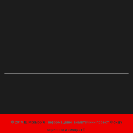
© 2019
ІЦ Міжмор'я
- інформаційно-аналітичний проект
Фонду
сприяння демократії
.