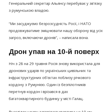
Генеральний секретар Альянсу перебуває у зв’язку
з румунською владою.
“Ми засуджуємо безрозсудність Росії, і НАТО
продовжуватиме зміцнювати нашу оборону від усіх
загроз, включаючи дронів”, – написала вона.
Дрон упав на 10-й поверх
Ніч з 28 на 29 травня Росія знову використала для
дронових ударів по українських цивільних та
інфраструктурних об’єктах поблизу річкового
кордону з Румунією. Один із безпілотників
перетнув кордон і врізався в дах
багатоквартирного будинку у місті Галац.
Внаслідок удару загорілася квартира на 10-му