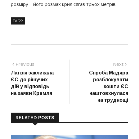
розміру – його розмах крил сягав трьох метрів.
TAGS:
Навігація
Previous
Next
Previous
Next
post:
post:
Латвія закликала
Спроба Мадяра
записів
ЄС до рішучих
розблокувати
дій у відповідь
кошти ЄС
на заяви Кремля
наштовхнулася
на труднощі
RELATED POSTS