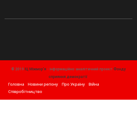
© 2019
ІЦ Міжмор'я
- інформаційно-аналітичний проект
Фонду
сприяння демократії
.
Головна
Новини регіону
Про Україну
Війна
Співробітництво