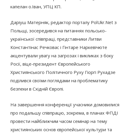
капелан о.Іван, УПЦ КП.
Даріуш Матерняк, редактор порталу PolUkr.Net з
Польщі, зосередився на питаннях польсько-
української співпраці, представники Литви
Константінас Речковас і Гінтаре Наркевічюте
акцентували увагу на загрозах і викликах з боку
Росії, віце-президент Європейського
Християнського Політичного Руху Гіоргі Рухадзе
поділився своїми поглядами на проблематику
безпеки в Східній Європі.
На завершення конференції учасники домовилися
про подальшу співпрацю, зокрема, в планах ФПДІ
провести найближчим часом семінар на тему
християнських основ європейської культури та