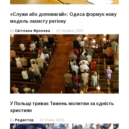
«Служи або допомагай»: Одеса формує нову
модель захисту регіону
By
Світлана Фролова
25 Червня, 2025
У Польщі триває Тижень молитви за єдність
християн
By
Редактор
21 Січня, 2019