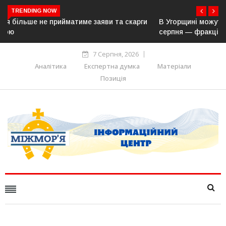
TRENDING NOW
В Угорщині можуть обрати нового президента вже 11
серпня — фракція «Тиси»
7 Серпня, 2026
Аналітика
Експертна думка
Матеріали
Позиція