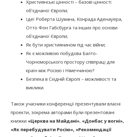
Християнські цінності – базові цінності
об’єднаної Європи;
Ідеї Роберта Шумана, Конрада Аденауера,
Отто Фон Габсбурга та інших про основи
об’єднаної Європи;
Як бути християнином під час війни;
Як є можливою побудова Балто-
Чорноморського простору співпраці для
країн між Росією і Німеччиною?
Безпека в Східній Європі – можливості та
виклики.
Також учасники конференції презентували власні
проекти, зокрема авторами були презентовані
книжки
«Церква на Майдані»
,
«Донбас у вогні»,
«Як перебудувати Росію», «Рекомендації