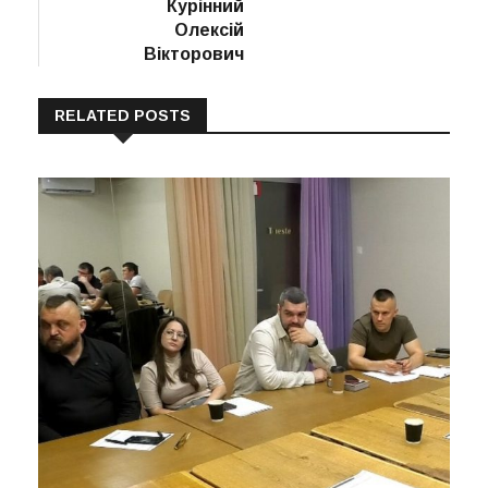
post:
Курінний
записів
Олексій
Вікторович
RELATED POSTS