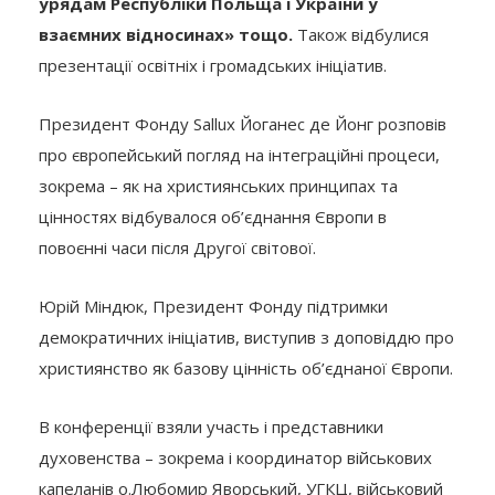
урядам Республіки Польща і України у
взаємних відносинах» тощо.
Також відбулися
презентації освітніх і громадських ініціатив.
Президент Фонду Sallux Йоганес де Йонг розповів
про європейський погляд на інтеграційні процеси,
зокрема – як на християнських принципах та
цінностях відбувалося об’єднання Європи в
повоєнні часи після Другої світової.
Юрій Міндюк, Президент Фонду підтримки
демократичних ініціатив, виступив з доповіддю про
християнство як базову цінність об’єднаної Європи.
В конференції взяли участь і представники
духовенства – зокрема і координатор військових
капеланів о.Любомир Яворський, УГКЦ, військовий