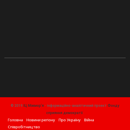
© 2019
ІЦ Міжмор'я
- інформаційно-аналітичний проект
Фонду
сприяння демократії
.
Головна
Новини регіону
Про Україну
Війна
Співробітництво