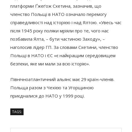
платформи Ґжеґож Схетина, зазначив, що
членство Польщі в НАТО означало перемогу
справедливості над історією і над Ялтою. «Увесь час
після 1945 року поляки мріяли про те, чого нас
позбавила Ялта, – бути частиною Заходу», –
наголосив лідер ГП. За словами Схетини, членство
Польщі в НАТО і ЄС «є найкращим середовищем
безпеки, яке ми мали за всю історію».
Північноатлантичний альянс має 29 країн-членів.
Польща разом з Чехією та Угорщиною
приєдналися до НАТО у 1999 році.
TAGS: