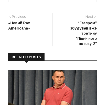
Навігація
Previous
Next
Previous
Next
post:
post:
«Новий Pax
“Газпром”
записів
Americana»
збудував вже
третину
“Північного
потоку-2”
RELATED POSTS