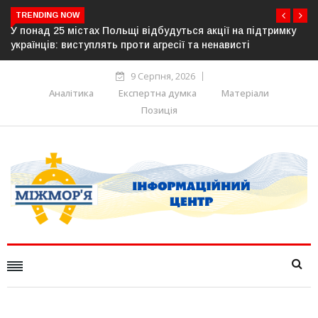
TRENDING NOW
 Польщі відбудуться акції на підтримку
Росія готує повну анек
ять проти агресії та ненависті
Німеччина, Франція та
9 Серпня, 2026
Аналітика
Експертна думка
Матеріали
Позиція