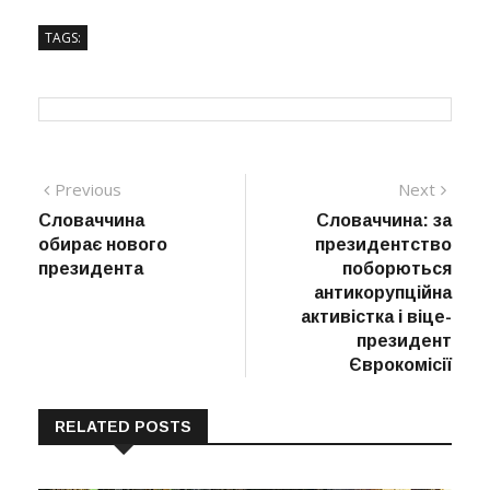
TAGS:
Навігація
Previous
Next
Previous
Next
post:
post:
Словаччина
Словаччина: за
записів
обирає нового
президентство
президента
поборються
антикорупційна
активістка і віце-
президент
Єврокомісії
RELATED POSTS