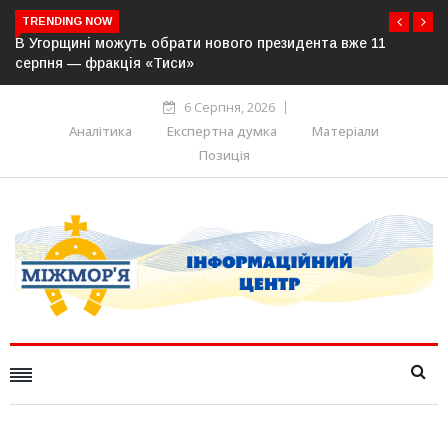
TRENDING NOW
Румунія через посуху зіткнулася з енергетичною кризою:
влада обмежує споживання та рятує роботу АЕС
6 Серпня, 2026
Аналітика
Експертна думка
Матеріали
Позиція