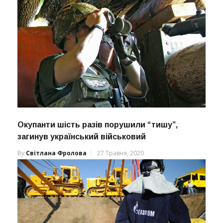
Окупанти шість разів порушили “тишу”,
загинув український військовий
By
Світлана Фролова
27 Травня, 2020