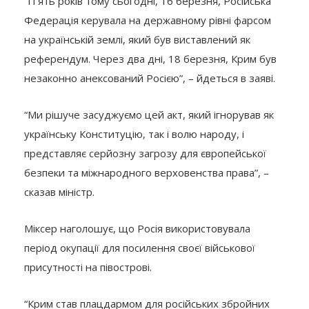
“П’ять років тому сьогодні, 16 березня, Російська
Федерація керувала на державному рівні фарсом
на українській землі, який був виставлений як
референдум. Через два дні, 18 березня, Крим був
незаконно анексований Росією”, – йдеться в заяві.
“Ми рішуче засуджуємо цей акт, який ігнорував як
українську Конституцію, так і волю народу, і
представляє серйозну загрозу для європейської
безпеки та міжнародного верховенства права”, –
сказав міністр.
Міксер наголошує, що Росія використовувала
період окупації для посилення своєї військової
присутності на півострові.
“Крим став плацдармом для російських збройних