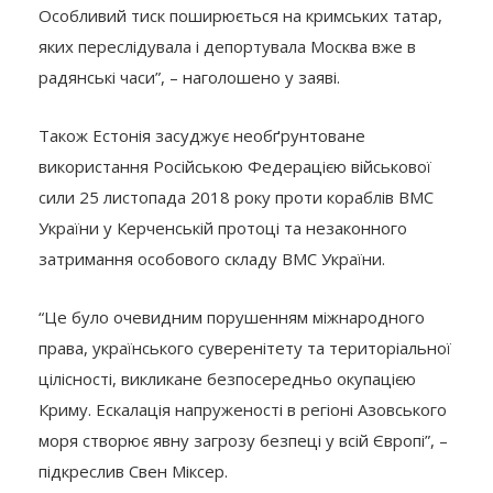
Особливий тиск поширюється на кримських татар,
яких переслідувала і депортувала Москва вже в
радянські часи”, – наголошено у заяві.
Також Естонія засуджує необґрунтоване
використання Російською Федерацією військової
сили 25 листопада 2018 року проти кораблів ВМС
України у Керченській протоці та незаконного
затримання особового складу ВМС України.
“Це було очевидним порушенням міжнародного
права, українського суверенітету та територіальної
цілісності, викликане безпосередньо окупацією
Криму. Ескалація напруженості в регіоні Азовського
моря створює явну загрозу безпеці у всій Європі”, –
підкреслив Свен Міксер.