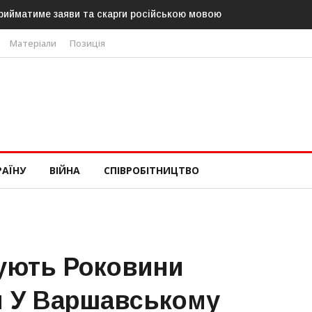
рийматиме заяви та скарги російською мовою
Матеріали
Позиція
РАЇНУ
ВІЙНА
СПІВРОБІТНИЦТВО
ують Роковини
я У Варшавському