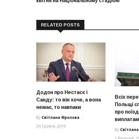
квітня на Національному стадіоні
RELATED POSTS
Додон про Нестасє і
Всіх пере
Санду: то він хоче, а вона
Польщі с
немає, то навпаки
про поїзд
By
Світлана Фролова
виплата
24 Травня, 2019
By
Світлан
1 Вересня, 2