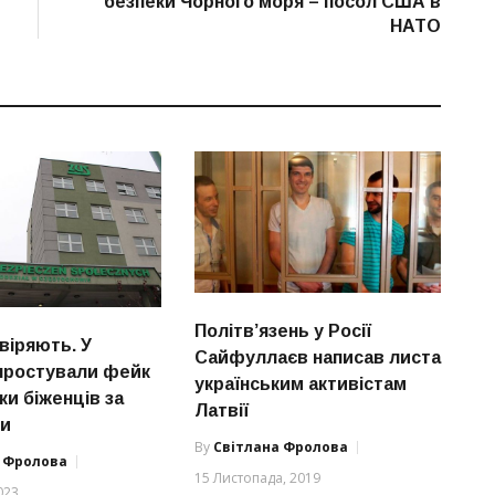
безпеки Чорного моря – посол США в
НАТО
Політв’язень у Росії
віряють. У
Сайфуллаєв написав листа
простували фейк
українським активістам
ки біженців за
Латвії
ми
By
Світлана Фролова
а Фролова
15 Листопада, 2019
023