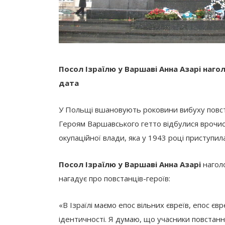
Посол Ізраїлю у Варшаві Анна Азарі нагол
дата
У Польщі вшановують роковини вибуху повст
Героям Варшавського гетто відбулися врочист
окупаційної влади, яка у 1943 році приступила
Посол Ізраїлю у Варшаві Анна Азарі
нагол
нагадує про повстанців-героїв:
«В Ізраїлі маємо епос вільних євреїв, епос є
ідентичності. Я думаю, що учасники повстанн