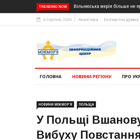
Вільнюська мерія більше не п
TRENDING NOW
6 Серпня, 2026
Аналітика
Експертна думка
ГОЛОВНА
НОВИНИ РЕГІОНУ
ПРО УК
НОВИНИ МІЖМОР'Я
ПОЛЬЩА
У Польщі Вшанов
Вибуху Повстанн