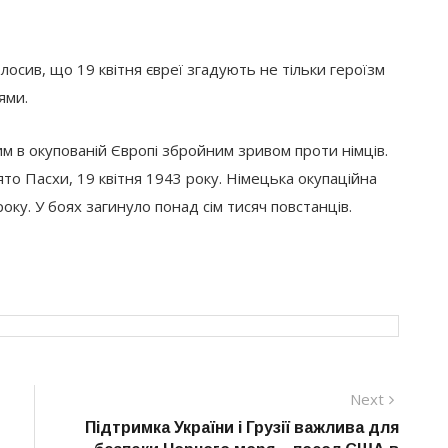
осив, що 19 квітня євреї згадують не тільки героїзм
ями.
 в окупованій Європі збройним зривом проти німців.
ято Пасхи, 19 квітня 1943 року. Німецька окупаційна
ку. У боях загинуло понад сім тисяч повстанців.
Next
Next
post:
Підтримка України і Грузії важлива для