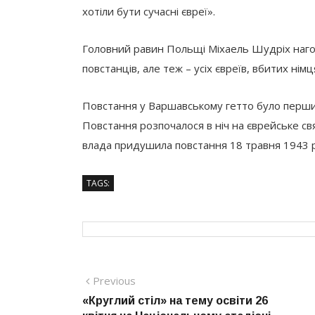
хотіли бути сучасні євреї».
Головний равин Польщі Міхаель Шудріх нагол
повстанців, але теж – усіх євреїв, вбитих німц
Повстання у Варшавському гетто було першим
Повстання розпочалося в ніч на єврейське св
влада придушила повстання 18 травня 1943 ро
TAGS:
Навігація
Previous
Previous
post:
«Круглий стіл» на тему освіти 26
записів