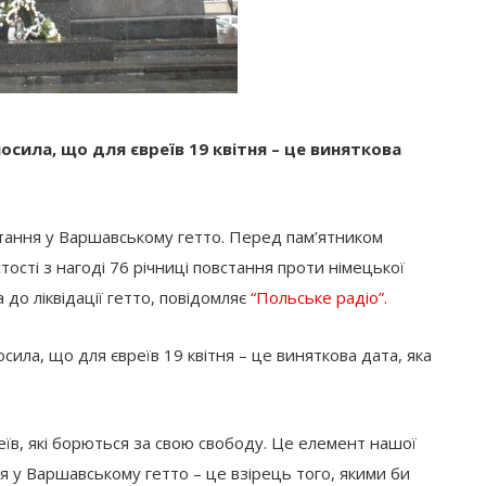
осила, що для євреїв 19 квітня – це виняткова
ання у Варшавському гетто. Перед пам’ятником
ості з нагоді 76 річниці повстання проти німецької
 до ліквідації гетто, повідомляє
“Польське радіо”.
осила, що для євреїв 19 квітня – це виняткова дата, яка
вреїв, які борються за свою свободу. Це елемент нашої
я у Варшавському гетто – це взірець того, якими би