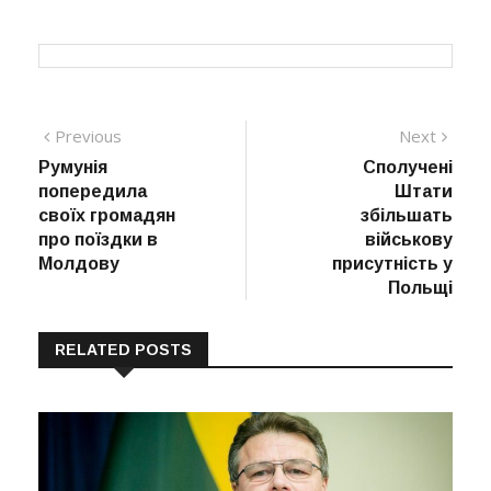
Навігація
Previous
Next
Previous
Next
post:
post:
Румунія
Сполучені
записів
попередила
Штати
своїх громадян
збільшать
про поїздки в
військову
Молдову
присутність у
Польщі
RELATED POSTS