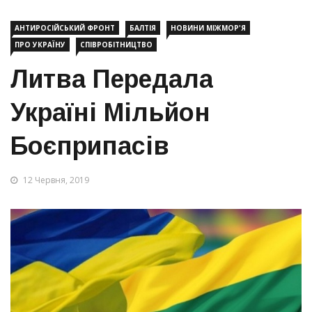
АНТИРОСІЙСЬКИЙ ФРОНТ
БАЛТІЯ
НОВИНИ МІЖМОР'Я
ПРО УКРАЇНУ
СПІВРОБІТНИЦТВО
Литва Передала
Україні Мільйон
Боєприпасів
12 Червня, 2019