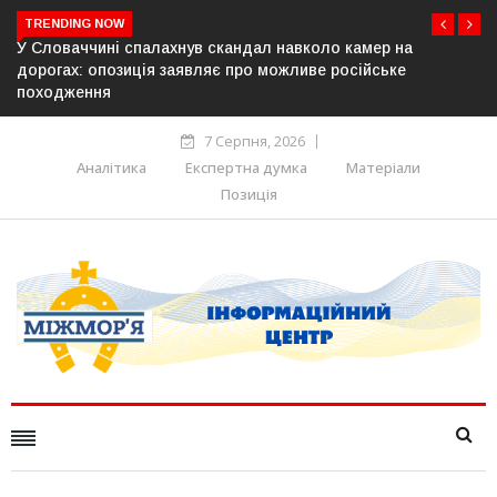
TRENDING NOW
коло камер на
У Молдові готують план дій на випадок 
ве російське
постачання газу до Придністров’я
7 Серпня, 2026
Аналітика
Експертна думка
Матеріали
Позиція