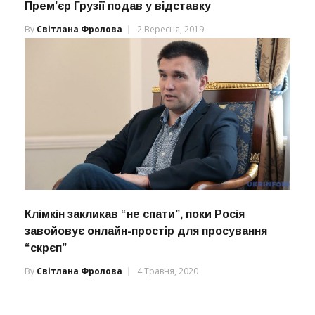
Прем’єр Грузії подав у відставку
By
Світлана Фролова
2 Вересня, 2019
Клімкін закликав “не спати”, поки Росія
завойовує онлайн-простір для просування
“скрєп”
By
Світлана Фролова
4 Травня, 2020