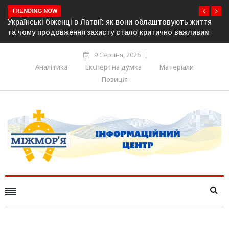
TRENDING NOW
товують життя
У понад 25 містах Польщі відбудуться акції на 
чно важливим
українців: виступлять проти агресії та ненависті
9 Серпня, 2026
Аналітика
Експертна думка
Матеріали
Позиція