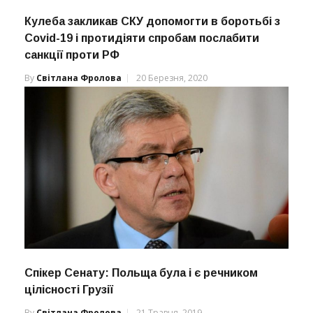
Кулеба закликав СКУ допомогти в боротьбі з
Covid-19 і протидіяти спробам послабити
санкції проти РФ
By
Світлана Фролова
20 Березня, 2020
Спікер Сенату: Польща була і є речником
цілісності Грузії
By
Світлана Фролова
21 Травня, 2019