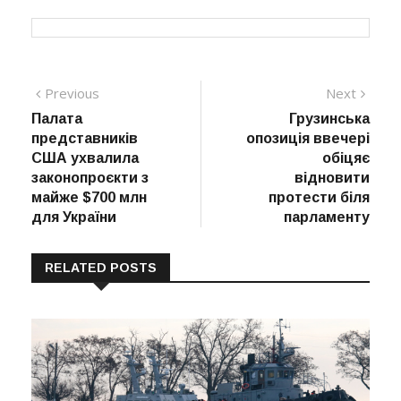
Навігація
Previous
Next
Previous
Next
post:
post:
Палата
Грузинська
записів
представників
опозиція ввечері
США ухвалила
обіцяє
законопроєкти з
відновити
майже $700 млн
протести біля
для України
парламенту
RELATED POSTS