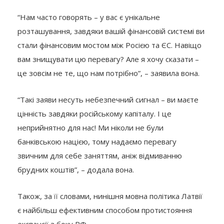
“Нам часто говорять – у вас є унікальне
розташування, завдяки вашій фінансовій системі ви
стали фінансовим мостом між Росією та ЄС. Навіщо
вам знищувати цю перевагу? Але я хочу сказати –
це зовсім не те, що нам потрібно”, – заявила вона.
“Такі заяви несуть небезпечний сигнал – ви маєте
цінність завдяки російському капіталу. І це
неприйнятно для нас! Ми ніколи не були
банківською нацією, тому надаємо перевагу
звичним для себе заняттям, аніж відмиванню
брудних коштів”, – додала вона.
Також, за її словами, нинішня мовна політика Латвії
є найбільш ефективним способом протистояння
експансії з боку РФ.