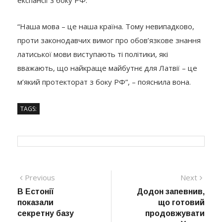
“Наша мова – це наша країна. Тому невипадково,
проти законодавчих вимог про обов’язкове знання
латиської мови виступають ті політики, які
вважають, що найкраще майбутнє для Латвії – це
м’який протекторат з боку РФ”, – пояснила вона.
TAGS:
Навігація
Previous
Next
Previous
Next
post:
post:
В Естонії
Додон запевнив,
записів
показали
що готовий
секретну базу
продовжувати