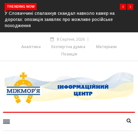
TRENDING NOW
авколо камер на
У Молдові готують план дій на випадо
жливе російське
постачання газу до Придністров’я
8 Серпня, 2026
Аналітика
Експертна думка
Матеріали
Позиція