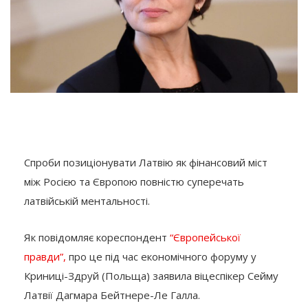
Спроби позиціонувати Латвію як фінансовий міст
між Росією та Європою повністю суперечать
латвійській ментальності.
Як повідомляє кореспондент
“Європейської
правди”,
про це під час економічного форуму у
Криниці-Здруй (Польща) заявила віцеспікер Сейму
Латвії Дагмара Бейтнере-Ле Галла.