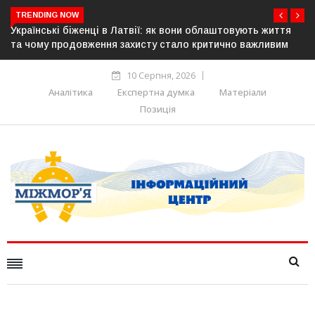
TRENDING NOW
аштовують життя
У понад 25 містах Польщі відбудуться акції н
ично важливим
українців: виступлять проти агресії та ненавис
10 Серпня, 2026
Аналітика
Експертна думка
Матеріали
Позиція