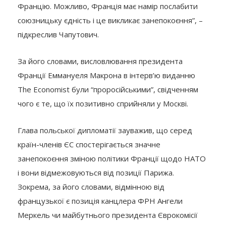
Францію. Можливо, Франція має намір послабити
союзницьку єдність і це викликає занепокоєння”, –
підкреслив Чапутович.
За його словами, висловлювання президента
Франції Еммануеля Макрона в інтерв’ю виданню
The Economist були “проросійськими”, свідченням
чого є те, що їх позитивно сприйняли у Москві.
Глава польської дипломатії зауважив, що серед
країн-членів ЄС спостерігається значне
занепокоєння зміною політики Франції щодо НАТО
і вони відмежовуються від позиції Парижа.
Зокрема, за його словами, відмінною від
французької є позиція канцлера ФРН Ангели
Меркель чи майбутнього президента Єврокомісії