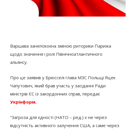
Варшава занепокоєна зміною риторики Парижа
щодо значення і ролі Північноатлантичного
альянсу.
Про це заявив у Брюсселі глава МЗС Польщі Яцек
Чапутович, який брав участь у засіданні Ради
міністрів ЄС із закордонних справ, передає
Укрінформ.
“Загроза для єдності (НАТО – ред.) є не через
відсутність активного залучення США, а саме через