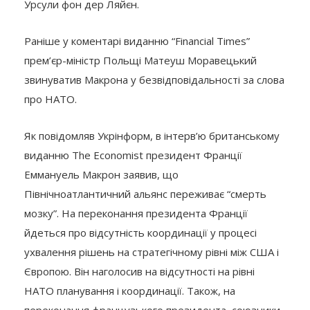
Урсули фон дер Ляйєн.
Раніше у коментарі виданню “Financial Times”
прем’єр-міністр Польщі Матеуш Моравецький
звинуватив Макрона у безвідповідальності за слова
про НАТО.
Як повідомляв Укрінформ, в інтерв’ю британському
виданню The Economist президент Франції
Еммануель Макрон заявив, що
Північноатлантичний альянс переживає “смерть
мозку”. На переконання президента Франції
йдеться про відсутність координації у процесі
ухвалення рішень на стратегічному рівні між США і
Європою. Він наголосив на відсутності на рівні
НАТО планування і координації. Також, на
переконання французького президента, союзники