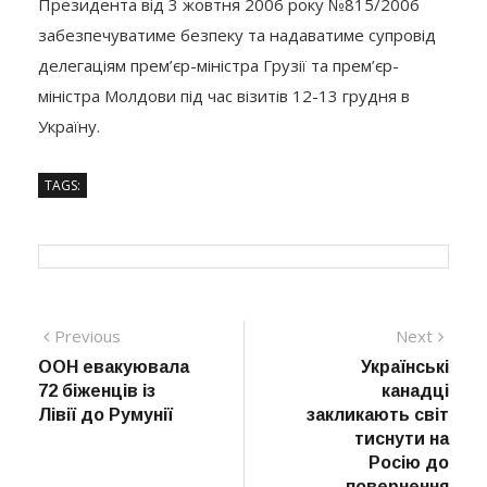
Президента від 3 жовтня 2006 року №815/2006
забезпечуватиме безпеку та надаватиме супровід
делегаціям прем’єр-міністра Грузії та прем’єр-
міністра Молдови під час візитів 12-13 грудня в
Україну.
TAGS:
Навігація
Previous
Next
Previous
Next
post:
post:
ООН евакуювала
Українські
записів
72 біженців із
канадці
Лівії до Румунії
закликають світ
тиснути на
Росію до
повернення