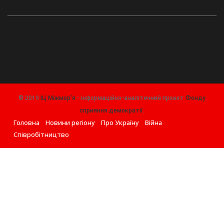
© 2019
ІЦ Міжмор'я
- інформаційно-аналітичний проект
Фонду
сприяння демократії
.
Головна
Новини регіону
Про Україну
Війна
Співробітництво