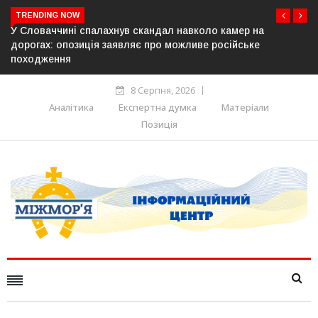
TRENDING NOW
 камер на
У Молдові готують план дій на випадок прип
осійське
постачання газу до Придністров’я
8 Серпня, 2026
Аналітика
Експертна думка
Матеріали
Позиція