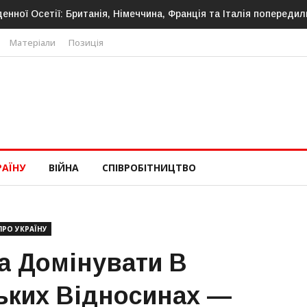
: Британія, Німеччина, Франція та Італія попередили про нову з
Матеріали
Позиція
РАЇНУ
ВІЙНА
СПІВРОБІТНИЦТВО
ПРО УКРАЇНУ
на Домінувати В
ьких Відносинах —