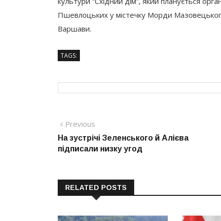
культури “Східний дім”, який планується орган
Пшевлоцьких у містечку Морди Мазовецького 
Варшави.
TAGS:
Навігація
Previous
Previous
post:
На зустрічі Зеленського й Алієва
записів
підписали низку угод
RELATED POSTS