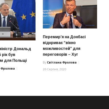
Перемир’я на Донбасі
відкриває “вікно
можливостей” для
міністр Дональд
переговорів – Хуг
5 рік був
м для Польщі
By
Світлана Фролова
а Фролова
26 Серпня, 2020