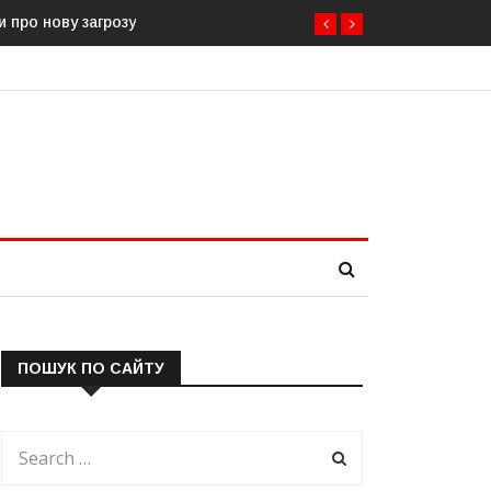
агрозу
Естонія посилює кордон із Росією: облаштовано ще 26 км
ПОШУК ПО САЙТУ