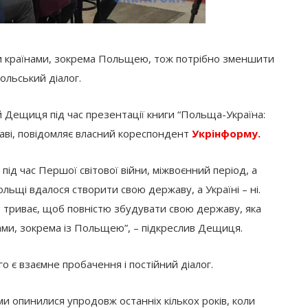
іми країнами, зокрема Польщею, тож потрібно зменшити
польський діалог.
й Дещиця під час презентації книги “Польща-Україна:
ршаві, повідомляє власний кореспондент
Укрінформу.
 під час Першої світової війни, міжвоєнний період, а
Польщі вдалося створити свою державу, а Україні – ні.
е триває, щоб повністю збудувати свою державу, яка
дами, зокрема із Польщею”, – підкреслив Дещиця.
 є взаємне пробачення і постійний діалог.
й ми опинилися упродовж останніх кількох років, коли