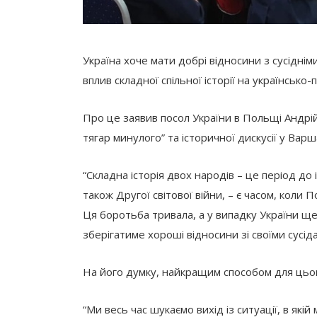
Україна хоче мати добрі відносини з сусідн
вплив складної спільної історії на українсько-
Про це заявив посол України в Польщі Андрі
тягар минулого” та історичної дискусії у Ва
“Складна історія двох народів – це період до і
також Другої світової війни, – є часом, коли 
Ця боротьба тривала, а у випадку України щ
зберігатиме хороші відносини зі своїми сусі
На його думку, найкращим способом для цього
“Ми весь час шукаємо вихід із ситуації, в які