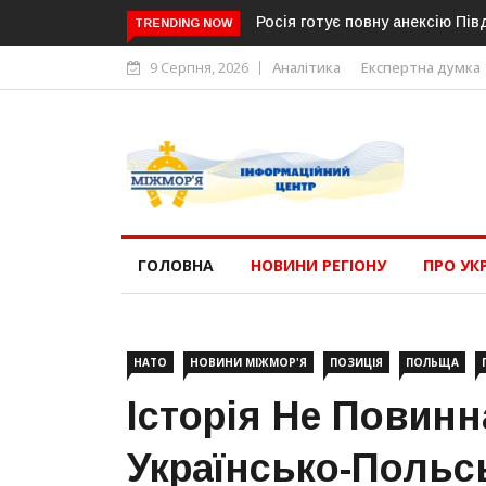
Росія готує повну анексію Південної Осетії
TRENDING NOW
9 Серпня, 2026
Аналітика
Експертна думка
ГОЛОВНА
НОВИНИ РЕГІОНУ
ПРО УК
НАТО
НОВИНИ МІЖМОР'Я
ПОЗИЦІЯ
ПОЛЬЩА
Історія Не Повин
Українсько-Польс