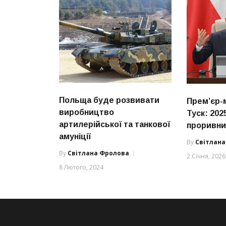
Польща буде розвивати
Прем’єр-
виробництво
Туск: 202
артилерійської та танкової
проривни
амуніції
By
Світлан
By
Світлана Фролова
2 Січня, 2026
8 Лютого, 2024