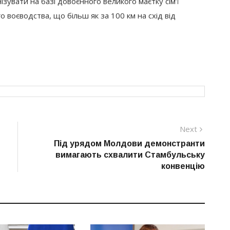
ізувати на базі довоєнного великого маєтку сім’ї
воєводства, що більш як за 100 км на схід від
Next
Next
post:
Під урядом Молдови демонстранти
вимагають схвалити Стамбульську
конвенцію