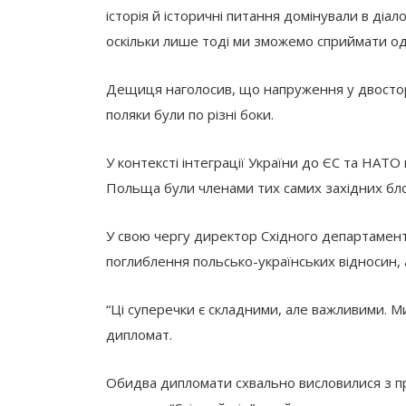
історія й історичні питання домінували в діало
оскільки лише тоді ми зможемо сприймати од
Дещиця наголосив, що напруження у двосторо
поляки були по різні боки.
У контексті інтеграції України до ЄС та НАТО
Польща були членами тих самих західних бло
У свою чергу директор Східного департамен
поглиблення польсько-українських відносин, 
“Ці суперечки є складними, але важливими. М
дипломат.
Обидва дипломати схвально висловилися з пр