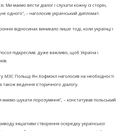
зі. Ми маємо вести діалог і слухати кожну із сторін,
не одного”, – наголосив український дипломат.
нніх відносинах виникало лише тоді, коли українці і
 посол підкреслив: дуже важливо, щоб Україна і
ків.
ту МЗС Польщі Ян Хофмокл наголосив на необхідності
а також ведення історичного діалогу.
и маємо шукати порозуміння”, – констатував польський
иводу ініціативи створення осередку української