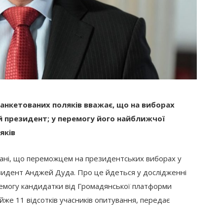
анкетованих поляків вважає, що на виборах
й президент; у перемогу його найближчої
яків
нані, що переможцем на президентських виборах у
зидент Анджей Дуда. Про це йдеться у дослідженні
еремогу кандидатки від Громадянської платформи
йже 11 відсотків учасників опитування, передає