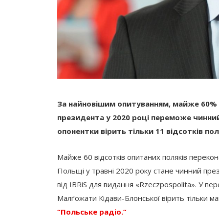
За найновішим опитуванням, майже 60% 
президента у 2020 році переможе чинни
опонентки вірить тільки 11 відсотків пол
Майже 60 відсотків опитаних поляків переко
Польщі у травні 2020 року стане чинний пре
від IBRiS для видання «Rzeczpospolita». У п
Малґожати Кідави-Блонської вірить тільки ма
“Польське радіо.”