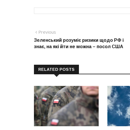
Навігація
Previous
Previous
post:
Зеленський розуміє ризики щодо РФ і
записів
знає, на які йти не можна – посол США
RELATED POSTS