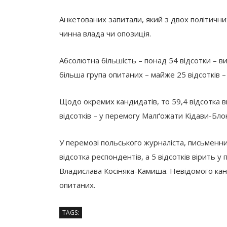
Анкетованих запитали, який з двох політичн
чинна влада чи опозиція.
Абсолютна більшість – понад 54 відсотки – ви
більша група опитаних – майже 25 відсотків –
Щодо окремих кандидатів, то 59,4 відсотка в
відсотків – у перемогу Малґожати Кідави-Блон
У перемозі польського журналіста, письменн
відсотка респондентів, а 5 відсотків вірить у
Владислава Косіняка-Камиша. Невідомого ка
опитаних.
TAGS: