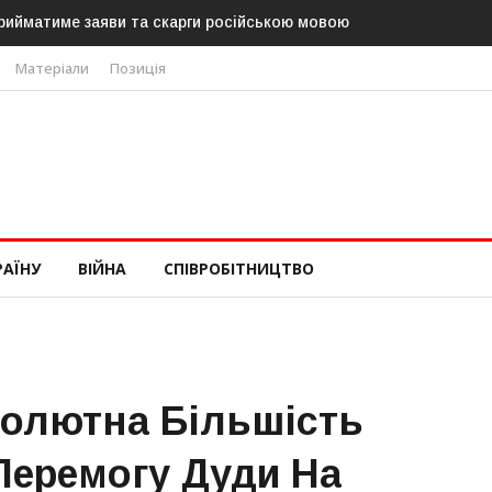
ме заяви та скарги російською мовою
В Угорщині можуть обрати
«Тиси»
Матеріали
Позиція
РАЇНУ
ВІЙНА
СПІВРОБІТНИЦТВО
олютна Більшість
Перемогу Дуди На