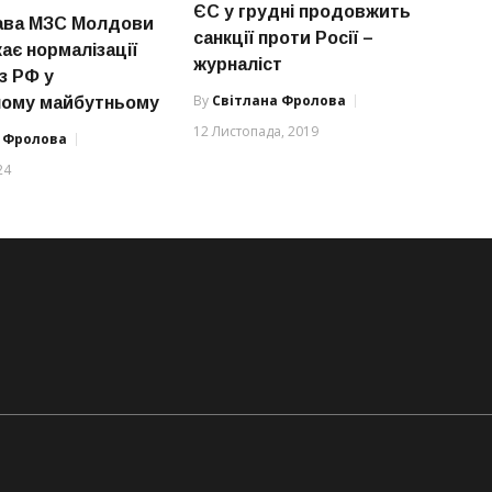
ЄС у грудні продовжить
ава МЗС Молдови
санкції проти Росії –
ає нормалізації
журналіст
з РФ у
By
Світлана Фролова
ому майбутньому
12 Листопада, 2019
а Фролова
24