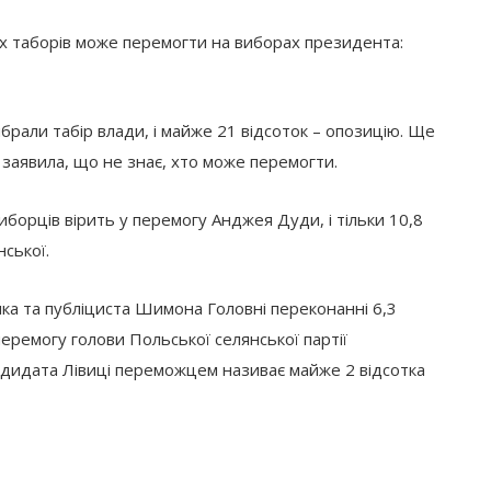
их таборів може перемогти на виборах президента:
брали табір влади, і майже 21 відсоток – опозицію. Ще
 заявила, що не знає, хто може перемогти.
иборців вірить у перемогу Анджея Дуди, і тільки 10,8
ської.
ика та публіциста Шимона Головні переконанні 6,3
 перемогу голови Польської селянської партії
ндидата Лівиці переможцем називає майже 2 відсотка