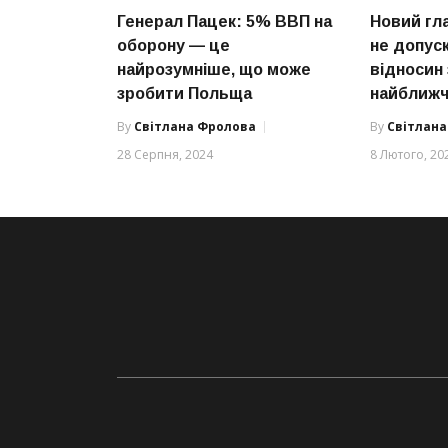
Генерал Пацек: 5% ВВП на
Новий гл
оборону — це
не допуск
найрозумніше, що може
відносин 
зробити Польща
найближч
By
Світлана Фролова
By
Світлан
28 Серпня, 2024
8 Лютого, 20