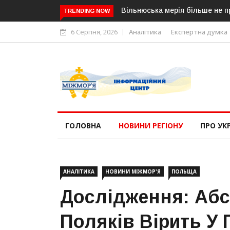
Вільнюська мерія більше не приймати
TRENDING NOW
6 Серпня, 2026
Аналітика
Експертна думка
ГОЛОВНА
НОВИНИ РЕГІОНУ
ПРО УК
АНАЛІТИКА
НОВИНИ МІЖМОР'Я
ПОЛЬЩА
Дослідження: Абс
Поляків Вірить У 