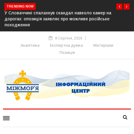
TRENDING NOW
 камер на
У Молдові готують план дій на випадок прип
осійське
постачання газу до Придністров’я
8 Серпня, 2026
Аналітика
Експертна думка
Матеріали
Позиція