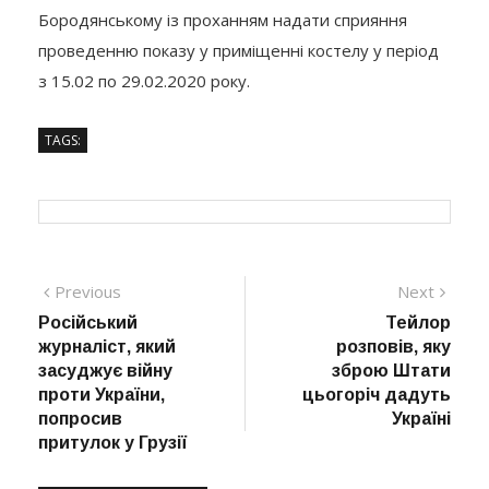
Бородянському із проханням надати сприяння
проведенню показу у приміщенні костелу у період
з 15.02 по 29.02.2020 року.
TAGS:
Навігація
Previous
Next
Previous
Next
post:
post:
Російський
Тейлор
записів
журналіст, який
розповів, яку
засуджує війну
зброю Штати
проти України,
цьогоріч дадуть
попросив
Україні
притулок у Грузії