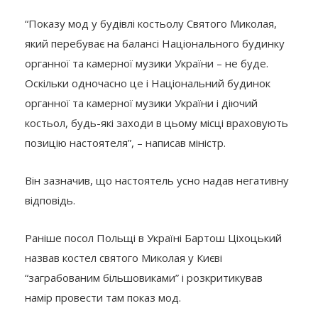
“Показу мод у будівлі костьолу Святого Миколая,
який перебуває на балансі Національного будинку
органної та камерної музики України – не буде.
Оскільки одночасно це і Національний будинок
органної та камерної музики України і діючий
костьол, будь-які заходи в цьому місці враховують
позицію настоятеля”, – написав міністр.
Він зазначив, що настоятель усно надав негативну
відповідь.
Раніше посол Польщі в Україні Бартош Ціхоцький
назвав костел святого Миколая у Києві
“заграбованим більшовиками” і розкритикував
намір провести там показ мод.