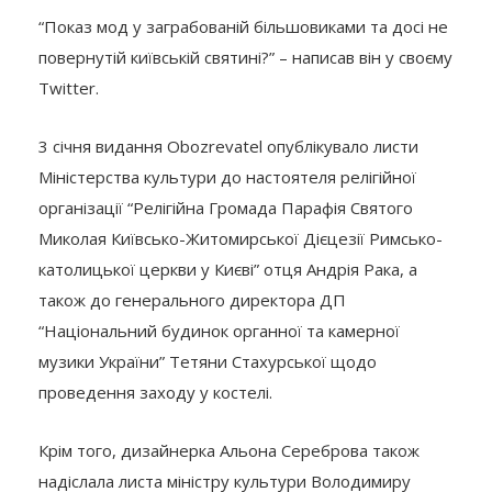
“Показ мод у заграбованій більшовиками та досі не
повернутій київській святині?” – написав він у своєму
Twitter.
3 січня видання Obozrevatel опублікувало листи
Міністерства культури до настоятеля релігійної
організації “Релігійна Громада Парафія Святого
Миколая Київсько-Житомирської Дієцезії Римсько-
католицької церкви у Києві” отця Андрія Рака, а
також до генерального директора ДП
“Національний будинок органної та камерної
музики України” Тетяни Стахурської щодо
проведення заходу у костелі.
Крім того, дизайнерка Альона Сереброва також
надіслала листа міністру культури Володимиру