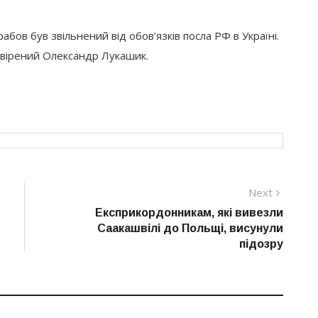
бов був звільнений від обов’язків посла РФ в Україні.
овірений Олександр Лукашик.
Next
Next
post:
Експрикордонникам, які вивезли
Саакашвілі до Польщі, висунули
підозру