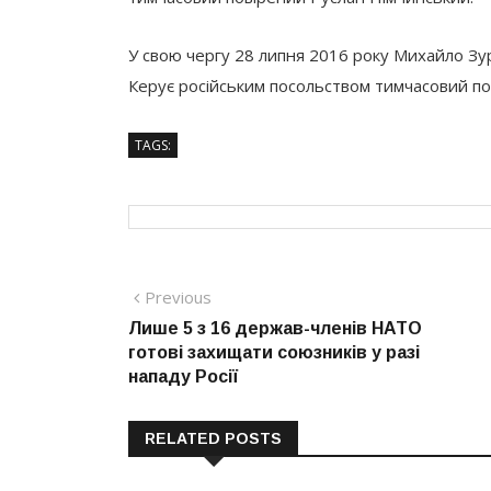
У свою чергу 28 липня 2016 року Михайло Зура
Керує російським посольством тимчасовий п
TAGS:
Навігація
Previous
Previous
post:
Лише 5 з 16 держав-членів НАТО
записів
готові захищати союзників у разі
нападу Росії
RELATED POSTS