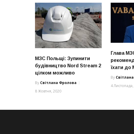
Глава МЗС
МЗС Польщі: Зупинити
рекоменд
будівництво Nord Stream 2
їхати до 
цілком можливо
By
Світлан
By
Світлана Фролова
4 Листопада,
8 Жовтня, 2020