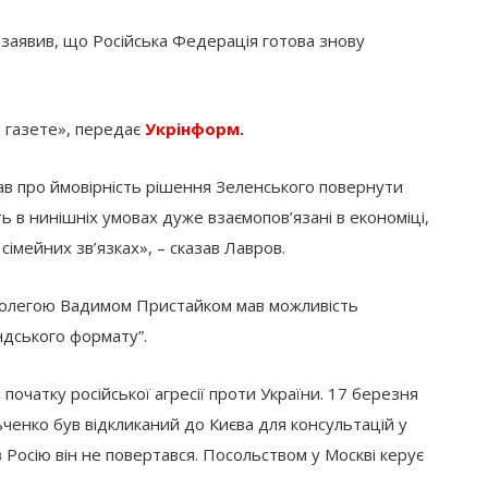
 заявив, що Російська Федерація готова знову
й газете», передає
Укрінформ.
ав про ймовірність рішення Зеленського повернути
ть в нинішніх умовах дуже взаємопов’язані в економіці,
 сімейних зв’язках», – сказав Лавров.
м колегою Вадимом Пристайком мав можливість
ндського формату”.
 початку російської агресії проти України. 17 березня
ченко був відкликаний до Києва для консультацій у
в Росію він не повертався. Посольством у Москві керує