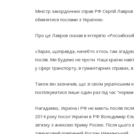
Міністр закордонних справ РФ Сергій Лавров
обмінятися послами з Україною.
Про це Лавров сказав в інтерв’ю «Российско
«Зараз, щоправда, начебто хтось там згадув
послів. Ми будемо не проти. Наші країни наві
у сфері транспорту, в гуманітарних справах, в
Також він зазначив, що зі своїм українськи
поспілкуватися лише один раз під час “норма
Нагадаємо, Україна і РФ не мають послів після
2014 року посол України в РФ Володимир Єль
зв’язку з анексією Криму Росією. Після цього 
тимчасовий повірений Руслан Німчинський.