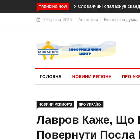
У Словаччині спалахнув сканд
TRENDING NOW
7 Серпня, 2026
Аналітика
Експертна думка
ГОЛОВНА
НОВИНИ РЕГІОНУ
ПРО УК
НОВИНИ МІЖМОР'Я
ПРО УКРАЇНУ
Лавров Каже, Що 
Повернути Посла 