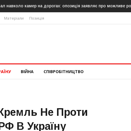
ал навколо камер на дорогах: опозиція заявляє про можливе р
Матеріали
Позиція
РАЇНУ
ВІЙНА
СПІВРОБІТНИЦТВО
Кремль Не Проти
РФ В Україну