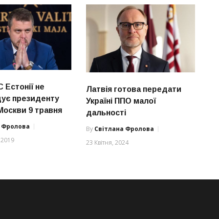
 Естонії не
Латвія готова передати
ує президенту
Україні ППО малої
Москви 9 травня
дальності
а Фролова
By
Світлана Фролова
 2019
23 Квітня, 2024