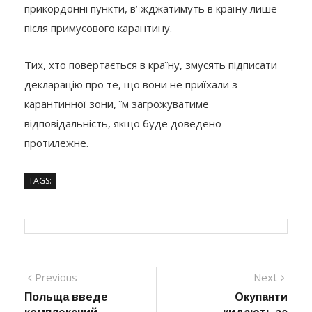
прикордонні пункти, в’їжджатимуть в країну лише
після примусового карантину.
Тих, хто повертається в країну, змусять підписати
декларацію про те, що вони не приїхали з
карантинної зони, їм загрожуватиме
відповідальність, якщо буде доведено
протилежне.
TAGS:
Навігація
Previous
Next
Previous
Next
post:
post:
Польща введе
Окупанти
записів