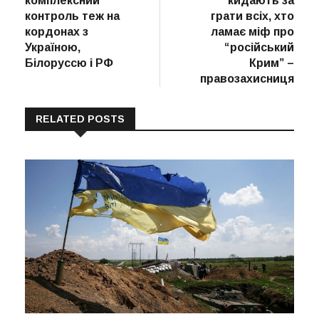
комплексний
кидають за
контроль теж на
грати всіх, хто
кордонах з
ламає міф про
Україною,
“російський
Білоруссю і РФ
Крим” –
правозахисниця
RELATED POSTS