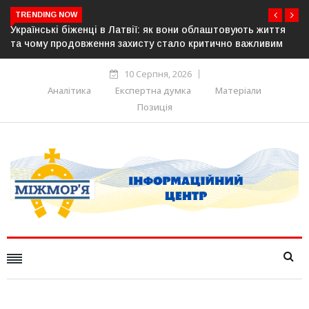
TRENDING NOW
їнські біженці в Латвії: як вони облаштовують життя
У понад 
ому продовження захисту стало критично важливим
українці
10 Серпня, 2026
Аналітика
Експертна думка
Матеріали
Позиція