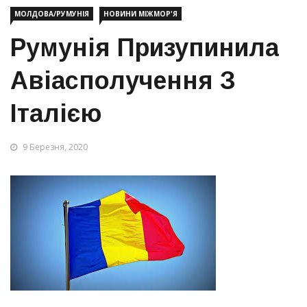
МОЛДОВА/РУМУНІЯ
НОВИНИ МІЖМОР'Я
Румунія Призупинила
Авіасполучення З
Італією
9 Березня, 2020