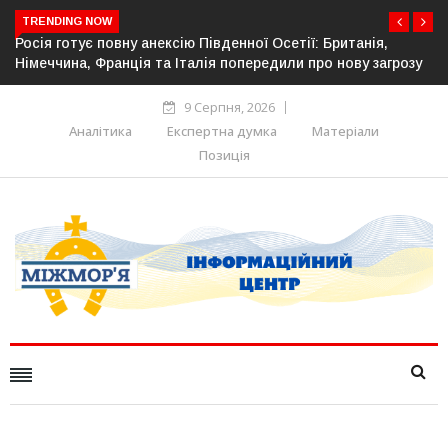
TRENDING NOW
Естонія посилює кордон із Росією: облаштовано ще 26 км
озу
прикордонної інфраструктури
9 Серпня, 2026
Аналітика
Експертна думка
Матеріали
Позиція