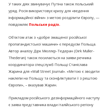
У таких діях звинувачує Путіна також польський
уряд. Росія використовує кризу для «ведення
інформаційної війни» з метою розділити Європу, —
повідомляє
Польське радіо.
Об’єктом атак з «добре змащеної російської
пропагандистської машини» є передусім Польща.
Автор аналізу Дірк Мюллєр-Тедеран (Dirk Muller-
Thederan) також посилається на заяви речника
координатора спецслужб Польщі Станіслава
Жарина для «Wall Street Journal». «Метою є зводити
наклепи на Польщу та сконфліктувати її з рештою
Європи», – вказував Жарин.
Прикладом російського дезінформаційного наступу
є заява представника влади італійського регіону