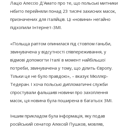
Лаціо Алессіо Д’Амато про те, що польські митники
нібито перейняли понад 23 тисячі захисних масок,
призначених для італійців. Ці «новини» негайно
підхопили Інтернет-ЗМІ.
«Польща раптом опинилася під стовпом ганьби,
звинувачена у відсутності співпереживання, у
відмові допомогти Італії в момент найбільшої
потреби, звинувачена у тому, що ділить Європу.
Тільки це не було правдою», – вказує Мюллєр-
Тедеран. І хоча польські дипломатичні служби
спростували фальшиві новини про захоплення
масок, ця новина була поширена в багатьох ЗМІ.
Іншим прикладом була інформація, яку подав
російський сенатор Алєксєй Пушков, мовляв,