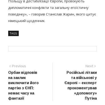
Польщу в дестабілізації Європи, провокують
дипломатичні конфлікти та загальну егоїстичну
поведінку», – говорив Станіслав Жарин, якого цитує
німецький щоденник.
TAGS:
Навігація
Previous
Next
Previous
Next
post:
post:
Орбан відповів
Російські літаки
записів
на заклик
та військові у
виключити його
Європі – експерт
партію з ЄНП:
прокоментував
немає часу на
«допомогу»
фантазії
Путіна