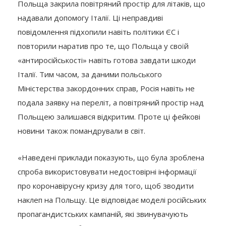
Польща закрила повітряний простір для літаків, що
надавали допомогу Італії. Ці неправдиві
повідомлення підхопили навіть політики ЄС і
повторили наратив про те, що Польща у своїй
«антиросійськості» навіть готова завдати шкоди
Італії. Тим часом, за даними польського
Міністерства закордонних справ, Росія навіть не
подала заявку на переліт, а повітряний простір над
Польщею залишався відкритим. Проте ці фейкові
новини також помандрували в світ.
«Наведені приклади показують, що була зроблена
спроба використовувати недостовірні інформації
про коронавірусну кризу для того, щоб зводити
наклеп на Польщу. Це відповідає моделі російських
пропагандистських кампаній, які звинувачують