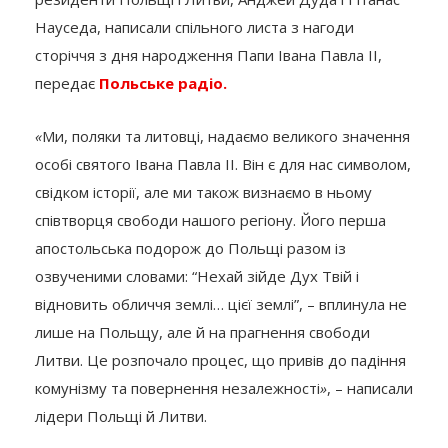
Науседа, написали спільного листа з нагоди
сторіччя з дня народження Папи Івана Павла ІІ,
передає
Польське радіо.
«
Ми, поляки та литовці, надаємо великого значення
особі святого Івана Павла ІІ. Він є для нас символом,
свідком історії, але ми також визнаємо в ньому
співтворця свободи нашого регіону. Його перша
апостольська подорож до Польщі разом із
озвученими словами: “Нехай зійде Дух Твій і
відновить обличчя землі… цієї землі”, – вплинула не
лише на Польщу, але й на прагнення свободи
Литви. Це розпочало процес, що привів до падіння
комунізму та повернення незалежності
»
, – написали
лідери Польщі й Литви.