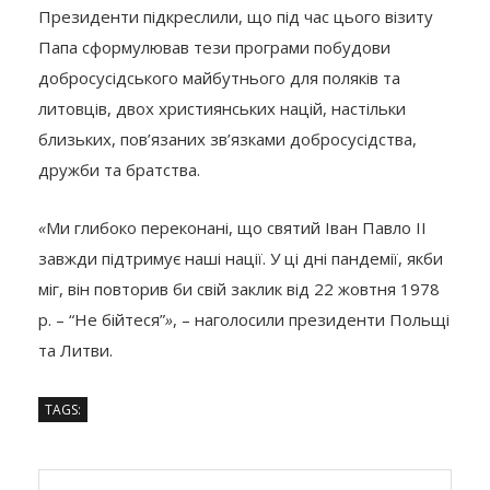
Президенти підкреслили, що під час цього візиту
Папа сформулював тези програми побудови
добросусідського майбутнього для поляків та
литовців, двох християнських націй, настільки
близьких, пов’язаних зв’язками добросусідства,
дружби та братства.
«
Ми глибоко переконані, що святий Іван Павло ІІ
завжди підтримує наші нації. У ці дні пандемії, якби
міг, він повторив би свій заклик від 22 жовтня 1978
р. – “Не бійтеся”
»
, – наголосили президенти Польщі
та Литви.
TAGS: