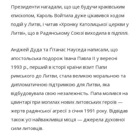
Президенти нагадали, що ще будучи краківським
єпископом, Кароль Войтила дуже цікавився ходом
подій у Литві, і читав
«
Хроніку Католицької церкви у
Литві
»
, що в Радянському Союзі виходила в підпіллі.
Анджей Дуда та Ґітанас Науседа написали, що
апостольська подорож Івана Павла ІІ у вересні
1993 р., перший в історії країни візит Папи
римського до Литви, стала великою моральною та
дипломатичною підтримкою для Литви, яка
відбудовувала свою незалежність. Папа молився на
цвинтарі при могилах нових литовських героїв —
жертв радянської агресії з січня 1991 року. Відвідав
також усі найважливіші місця — джерела духовної
сили литовців.