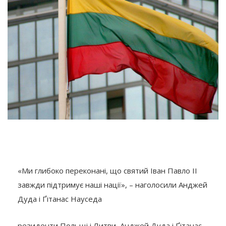
«Ми глибоко переконані, що святий Іван Павло ІІ
завжди підтримує наші нації», – наголосили Анджей
Дуда і Ґітанас Науседа
резиденти Польщі і Литви, Анджей Дуда і Ґітанас