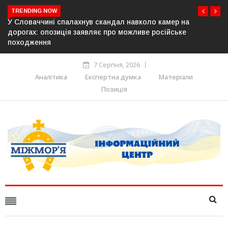
TRENDING NOW
коло камер на
У Молдові готують план дій на випадок 
ве російське
постачання газу до Придністров’я
7 Серпня, 2026
Аналітика
Експертна думка
Матеріали
Позиція