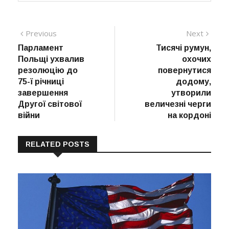
Навігація
Previous
Next
Previous
Next
post:
post:
Парламент
Тисячі румун,
записів
Польщі ухвалив
охочих
резолюцію до
повернутися
75-ї річниці
додому,
завершення
утворили
Другої світової
величезні черги
війни
на кордоні
RELATED POSTS