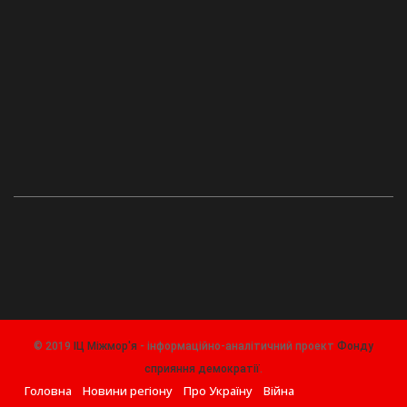
© 2019
ІЦ Міжмор'я
- інформаційно-аналітичний проект
Фонду
сприяння демократії
.
Головна
Новини регіону
Про Україну
Війна