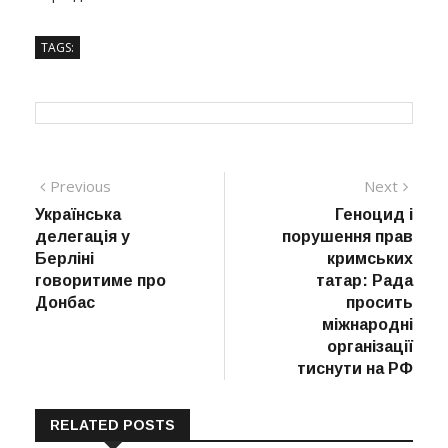
TAGS:
Навігація
Previous
Next
Previous
Next
post:
post:
Українська
Геноцид і
записів
делегація у
порушення прав
Берліні
кримських
говоритиме про
татар: Рада
Донбас
просить
міжнародні
організації
тиснути на РФ
RELATED POSTS