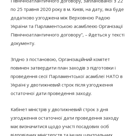
Північноатлантичного договору, запланованої з 22
по 25 травня 2020 року в м. Києві, на дату, яка буде
додатково узгоджена між Верховною Радою
України та Парламентською асамблеєю Організації
Північноатлантичного договору”, – йдеться у тексті
документу.
Згідно з постановою, Організаційний комітет
повинен затвердити план заходів з підготовки і
проведення сесії Парламентської асамблеї НАТО в
Україні у двотижневий строк після узгодження
остаточної дати проведення заходу.
Кабінет міністрів у двотижневий строк з дня
узгодження остаточної дати проведення заходу
має визначитися щодо участі посадових осіб
відповідних міністерств та інших центральних