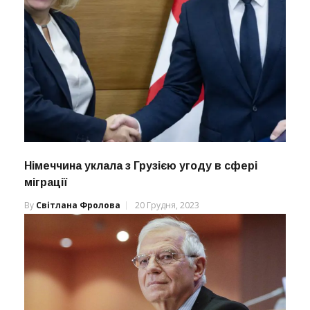
Німеччина уклала з Грузією угоду в сфері
міграції
By
Світлана Фролова
20 Грудня, 2023