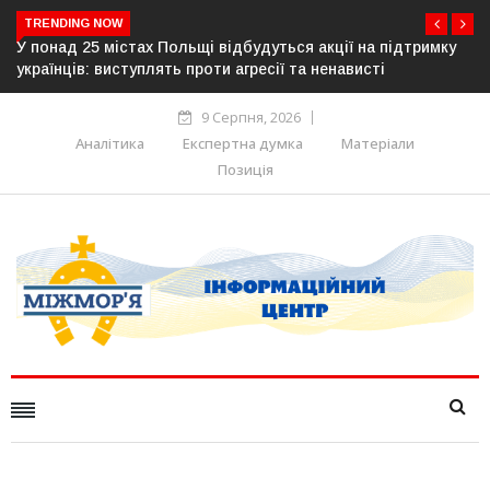
TRENDING NOW
підтримку
Росія готує повну анексію Південної Осетії: Британія
Німеччина, Франція та Італія попередили про нову за
9 Серпня, 2026
Аналітика
Експертна думка
Матеріали
Позиція