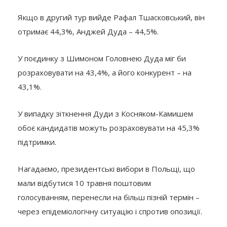
Якщо в другий тур вийде Рафал Тшасковський, він
отримає 44,3%, Анджей Дуда – 44,5%.
У поєдинку з Шимоном Головнею Дуда міг би
розраховувати на 43,4%, а його конкурент – на
43,1%.
У випадку зіткнення Дуди з Косняком-Камишем
обоє кандидатів можуть розраховувати на 45,3%
підтримки.
Нагадаємо, президентські вибори в Польщі, що
мали відбутися 10 травня поштовим
голосуванням, перенесли на більш пізній термін –
через епідеміологічну ситуацію і спротив опозиції.