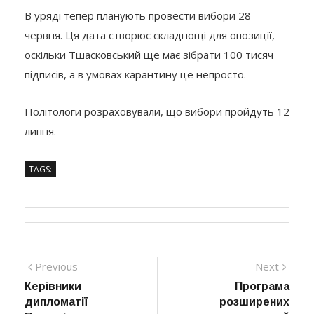
В уряді тепер планують провести вибори 28
червня. Ця дата створює складнощі для опозиції,
оскільки Тшасковський ще має зібрати 100 тисяч
підписів, а в умовах карантину це непросто.
Політологи розраховували, що вибори пройдуть 12
липня.
TAGS:
Навігація
Previous
Next
Previous
Next
post:
post:
Керівники
Програма
записів
дипломатії
розширених