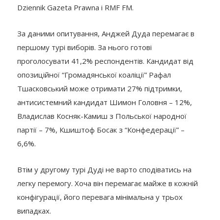
Dziennik Gazeta Prawna і RMF FM.
За даними опитування, Анджей Дуда перемагає в
першому турі виборів. За нього готові
проголосувати 41,2% респондентів. Кандидат від
опозиційної “Громадянської коаліції” Рафал
Тшасковський може отримати 27% підтримки,
антисистемний кандидат Шимон Головня – 12%,
Владислав Косняк-Камиш з Польської народної
партії – 7%, Кшиштоф Босак з “Конфедерації” –
6,6%.
Втім у другому турі Дуді не варто сподіватись на
легку перемогу. Хоча він перемагає майже в кожній
конфігурації, його перевага мінімальна у трьох
випадках.