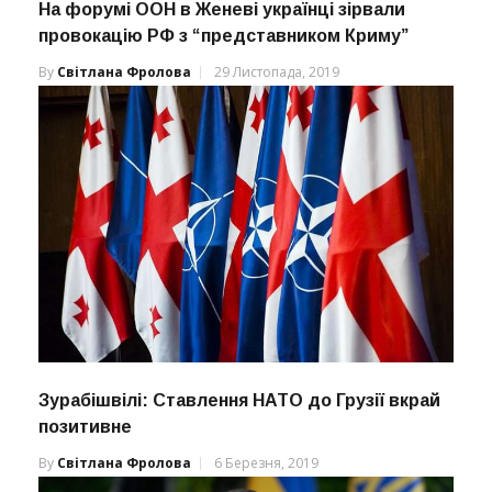
На форумі ООН в Женеві українці зірвали
провокацію РФ з “представником Криму”
By
Світлана Фролова
29 Листопада, 2019
Зурабішвілі: Ставлення НАТО до Грузії вкрай
позитивне
By
Світлана Фролова
6 Березня, 2019