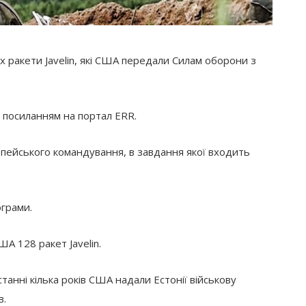
х ракети Javelin, які США передали Силам оборони з
 посиланням на портал ERR.
пейського командування, в завдання якої входить
ограми.
ША 128 ракет Javelin.
танні кілька років США надали Естонії військову
в.