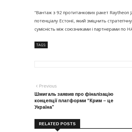
“Вантаж з 92 протитанкових ракет Raytheon
потенціалу Естонії, який зміцнить стратегічн
сумісність між союзниками і партнерами по НА
TAGS:
Навігація
Previous
Previous
post:
Шмигаль заявив про фіналізацію
записів
концепції платформи “Крим – це
Україна”
RELATED POSTS