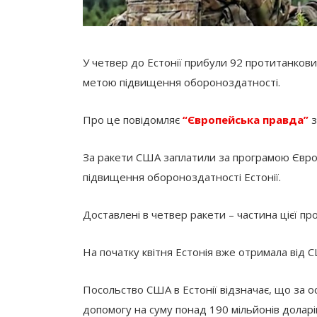
У четвер до Естонії прибули 92 протитанкови
метою підвищення обороноздатності.
Про це повідомляє
“Європейська правда”
з
За ракети США заплатили за програмою Євро
підвищення обороноздатності Естонії.
Доставлені в четвер ракети – частина цієї пр
На початку квітня Естонія вже отримала від С
Посольство США в Естонії відзначає, що за ос
допомогу на суму понад 190 мільйонів доларі