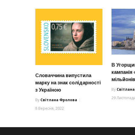
В Угорщи
кампанія 
Словаччина випустила
мільйоні
марку на знак солідарності
By
Світлан
з Україною
29 Листопада
By
Світлана Фролова
8 Вересня, 2022