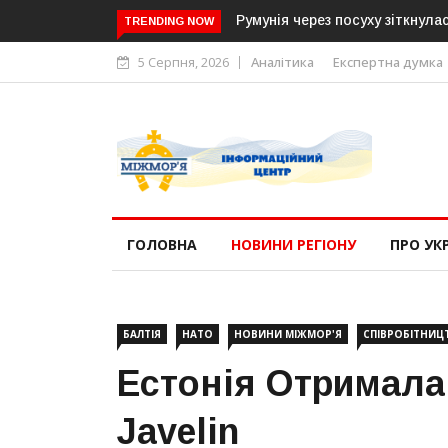
Румунія через посуху зіткнул
TRENDING NOW
5 Серпня, 2026
Аналітика
Експертна думка
ГОЛОВНА
НОВИНИ РЕГІОНУ
ПРО УК
БАЛТІЯ
НАТО
НОВИНИ МІЖМОР'Я
СПІВРОБІТНИЦ
Естонія Отримала
Javelin