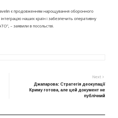
 Javelin є продовженням нарощування оборонного
у інтеграцію наших країн і забезпечить оперативну
ТО”, – заявили в посольстві.
Next
Next
post:
Джапарова: Стратегія деокупації
Криму готова, але цей документ не
публічний