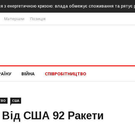
ася з енергетичною кризою: влада обмежує споживання та рятує
Матеріали
Позиція
РАЇНУ
ВІЙНА
СПІВРОБІТНИЦТВО
ТВО
США
 Від США 92 Ракети