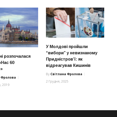
У Молдові пройшли
“вибори” у невизнаному
ні розпочалася
Придністров’ї: як
«Нас 60
відреагував Кишинів
в»
By
Світлана Фролова
а Фролова
2 Грудня, 2025
, 2019