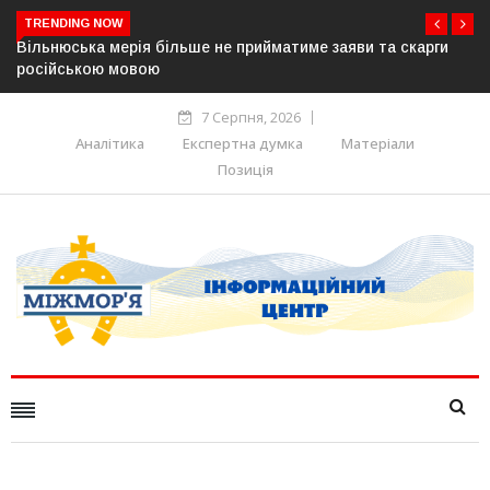
TRENDING NOW
та скарги
В Угорщині можуть обрати нового президента вже 
серпня — фракція «Тиси»
7 Серпня, 2026
Аналітика
Експертна думка
Матеріали
Позиція