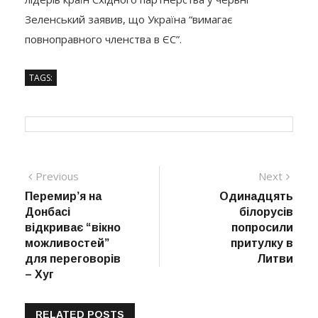
Зеленський заявив, що Україна “вимагає
повноправного членства в ЄС”.
TAGS:
Навігація
Previous
Next
Previous
Next
post:
post:
Перемир’я на
Одинадцять
записів
Донбасі
білорусів
відкриває “вікно
попросили
можливостей”
притулку в
для переговорів
Литви
– Хуг
RELATED POSTS