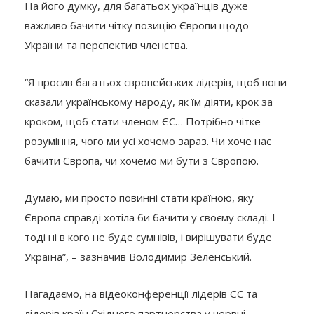
На його думку, для багатьох українців дуже
важливо бачити чітку позицію Європи щодо
України та перспектив членства.
“Я просив багатьох європейських лідерів, щоб вони
сказали українському народу, як їм діяти, крок за
кроком, щоб стати членом ЄС… Потрібно чітке
розуміння, чого ми усі хочемо зараз. Чи хоче нас
бачити Європа, чи хочемо ми бути з Європою.
Думаю, ми просто повинні стати країною, яку
Європа справді хотіла би бачити у своєму складі. І
тоді ні в кого не буде сумнівів, і вирішувати буде
Україна”, – зазначив Володимир Зеленський.
Нагадаємо, на відеоконференції лідерів ЄС та
лідерів країн Східного партнерства у червні