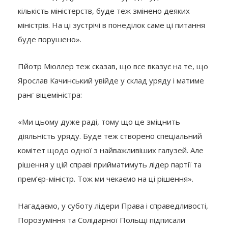
кількість міністерств, буде теж змінено деяких
міністрів. На ці зустрічі в понеділок саме ці питання
буде порушено».
Пйотр Мюллер теж сказав, що все вказує на те, що
Ярослав Качинський увійде у склад уряду і матиме
ранг віцеміністра:
«Ми цьому дуже раді, тому що це зміцнить
діяльність уряду. Буде теж створено спеціальний
комітет щодо одної з найважливіших галузей. Але
рішення у цій справі прийматимуть лідер партії та
прем’єр-міністр. Тож ми чекаємо на ці рішення».
Нагадаємо, у суботу лідери Права і справедливості,
Порозуміння та Солідарної Польщі підписали