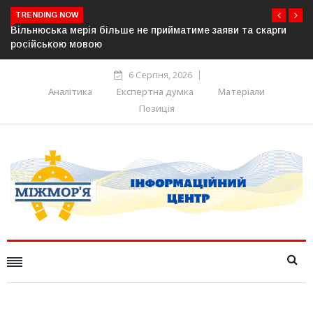
TRENDING NOW
и та скарги
В Угорщині можуть обрати нового президента вже
серпня — фракція «Тиси»
6 Серпня, 2026
Аналітика
Експертна думка
Матеріали
Позиція