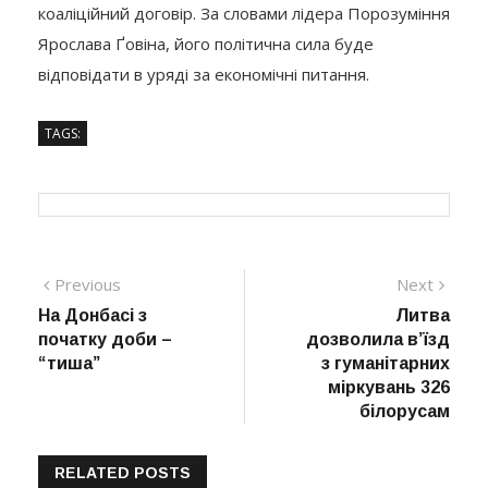
коаліційний договір. За словами лідера Порозуміння
Ярослава Ґовіна, його політична сила буде
відповідати в уряді за економічні питання.
TAGS:
Навігація
Previous
Next
Previous
Next
post:
post:
На Донбасі з
Литва
записів
початку доби –
дозволила в’їзд
“тиша”
з гуманітарних
міркувань 326
білорусам
RELATED POSTS