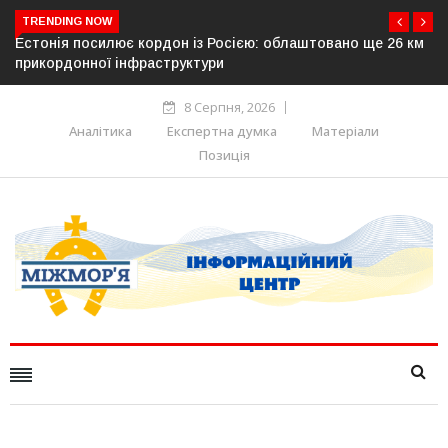
TRENDING NOW
із Росією: облаштовано ще 26 км
У Словаччині спалахнув скан
тури
дорогах: опозиція заявляє пр
походження
8 Серпня, 2026
Аналітика
Експертна думка
Матеріали
Позиція