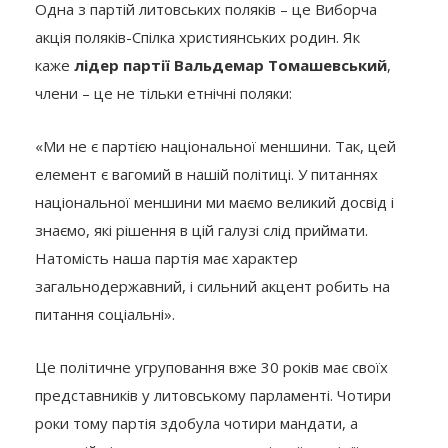
Одна з партій литовських поляків – це Виборча
акція поляків-Спілка християнських родин. Як
каже
лідер партії Вальдемар Томашевський
,
члени – це не тільки етнічні поляки:
«Ми не є партією національної меншини. Так, цей
елемент є вагомий в нашій політиці. У питаннях
національної меншини ми маємо великий досвід і
знаємо, які рішення в цій галузі слід приймати.
Натомість наша партія має характер
загальнодержавний, і сильний акцент робить на
питання соціальні».
Це політичне угруповання вже 30 років має своїх
представників у литовському парламенті. Чотири
роки тому партія здобула чотири мандати, а