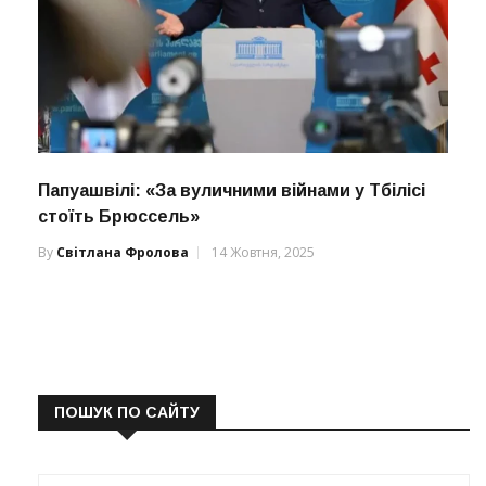
Папуашвілі: «За вуличними війнами у Тбілісі
стоїть Брюссель»
By
Світлана Фролова
14 Жовтня, 2025
ПОШУК ПО САЙТУ