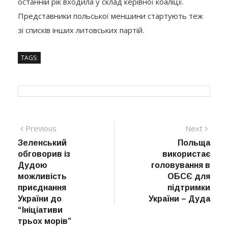
останній рік входила у склад керівної коаліції.
Представники польської меншини стартують теж
зі списків інших литовських партій.
TAGS:
Навігація
Previous
Next
Previous
Next
post:
post:
Зеленський
Польща
записів
обговорив із
використає
Дудою
головування в
можливість
ОБСЄ для
приєднання
підтримки
України до
України – Дуда
“Ініціативи
трьох морів”