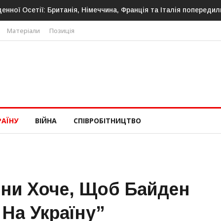
сетії: Британія, Німеччина, Франція та Італія попередили про но
Матеріали
Позиція
РАЇНУ
ВІЙНА
СПІВРОБІТНИЦТВО
ни Хоче, Щоб Байден
 На Україну”