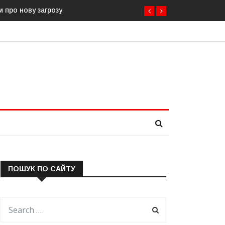
ву загрозу
Естонія посилює кордон із Росією: облаштовано ще 2
ПОШУК ПО САЙТУ