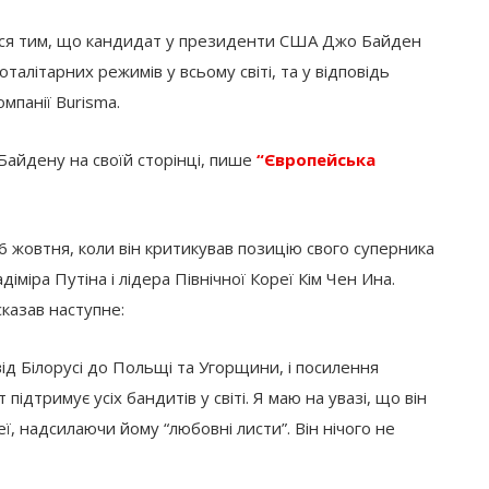
вся тим, що кандидат у президенти США Джо Байден
талітарних режимів у всьому світі, та у відповідь
омпанії Burisma.
 Байдену на своїй сторінці, пише
“Європейська
 жовтня, коли він критикував позицію свого суперника
міра Путіна і лідера Північної Кореї Кім Чен Ина.
сказав наступне:
ід Білорусі до Польщі та Угорщини, і посилення
 підтримує усіх бандитів у світі. Я маю на увазі, що він
ї, надсилаючи йому “любовні листи”. Він нічого не