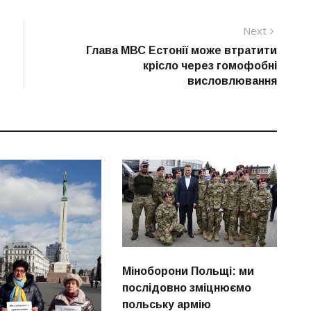
Next
Next
post:
Глава МВС Естонії може втратити
крісло через гомофобні
висловлювання
Міноборони Польщі: ми
послідовно зміцнюємо
польську армію