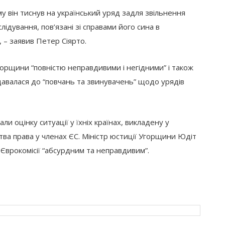
му він тиснув на український уряд задля звільнення
лідування, пов’язані зі справами його сина в
, – заявив Петер Сіярто.
орщини “повністю неправдивими і негідними” і також
давалася до “повчань та звинувачень” щодо урядів
 оцінку ситуації у їхніх країнах, викладену у
тва права у членах ЄС. Міністр юстиції Угорщини Юдіт
т Єврокомісії “абсурдним та неправдивим”.