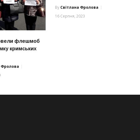
By
Світлана Фролова
16 Серпня, 2023
ровели флешмоб
имку кримських
а Фролова
9