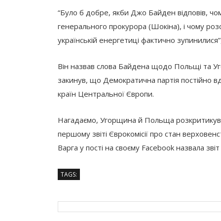
“Було б добре, якби Джо Байден відповів, чо
генерального прокурора (Шокіна), і чому розс
українській енергетиці фактично зупинилися”
Він назвав слова Байдена щодо Польщі та Уг
закинув, що Демократична партія постійно в
країн Центральної Європи.
Нагадаємо, Угорщина й Польща розкритикували
першому звіті Єврокомісії про стан верховенс
Варга у пості на своєму Facebook назвала зві
TAGS: