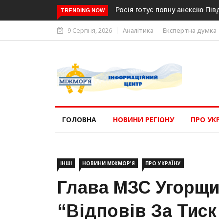
Росія готує повну анексію Південної О
TRENDING NOW
9 Серпня, 2026
Аналітика
Експертна думка
ГОЛОВНА
НОВИНИ РЕГІОНУ
ПРО УК
ІНШІ
НОВИНИ МІЖМОР'Я
ПРО УКРАЇНУ
Глава МЗС Угорщи
“відповів За Тиск