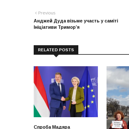
Навігація
Previous
Previous
post:
Анджей Дуда візьме участь у саміті
записів
Ініціативи Тримор’я
RELATED POSTS
Спроба Мадяра