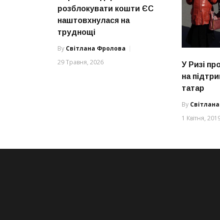
розблокувати кошти ЄС
наштовхнулася на
труднощі
By
Світлана Фролова
29 Травня, 2026
У Ризі п
на підтр
татар
By
Світлан
1 Квітня, 201