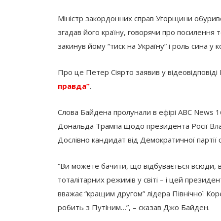
Міністр закордонних справ Угорщини обури
згадав його країну, говорячи про посилення то
закинув йому “тиск на Україну” і роль сина у к
Про це Петер Сіярто заявив у відеовідповіді
правда”
.
Слова Байдена пролунали в ефірі ABC News 16
Дональда Трампа щодо президента Росії Владі
Дослівно кандидат від Демократичної партії 
“Ви можете бачити, що відбувається всюди, в
тоталітарних режимів у світі – і цей президент
вважає “кращим другом” лідера Північної Коре
робить з Путіним…”, – сказав Джо Байден.