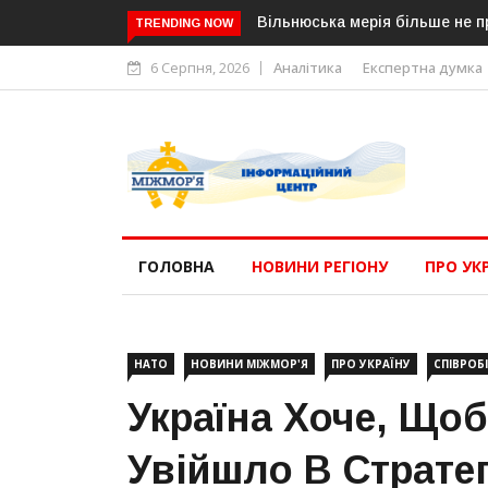
Вільнюська мерія більше не пр
TRENDING NOW
6 Серпня, 2026
Аналітика
Експертна думка
ГОЛОВНА
НОВИНИ РЕГІОНУ
ПРО УК
НАТО
НОВИНИ МІЖМОР'Я
ПРО УКРАЇНУ
СПІВРОБ
Україна Хоче, Щоб
Увійшло В Страте