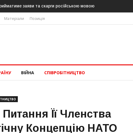
ийматиме заяви та скарги російською мовою
В Угорщині можуть 
«Тиси»
Матеріали
Позиція
РАЇНУ
ВІЙНА
СПІВРОБІТНИЦТВО
ІТНИЦТВО
 Питання Її Членства
гічну Концепцію НАТО