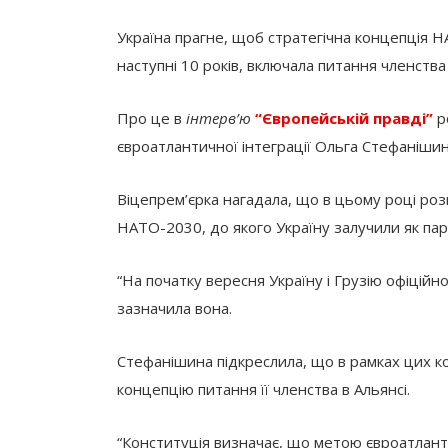
Україна прагне, щоб стратегічна концепція 
наступні 10 років, включала питання членства
Про це в
інтерв’ю
“Європейській правді”
ро
євроатлантичної інтеграції Ольга Стефанішин
Віцепрем’єрка нагадала, що в цьому році роз
НАТО-2030, до якого Україну залучили як п
“На початку вересня Україну і Грузію офіційно
зазначила вона.
Стефанішина підкреслила, що в рамках цих к
концепцію питання її членства в Альянсі.
“Конституція визначає, що метою євроатланти