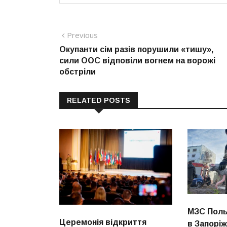
Навігація
Previous
Previous
post:
Окупанти сім разів порушили «тишу»,
записів
сили ООС відповіли вогнем на ворожі
обстріли
RELATED POSTS
МЗС Поль
Церемонія відкриття
в Запорі