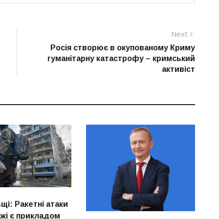
Next
Next
post:
Росія створює в окупованому Криму
гуманітарну катастрофу – кримський
активіст
щі: Ракетні атаки
жжі є прикладом