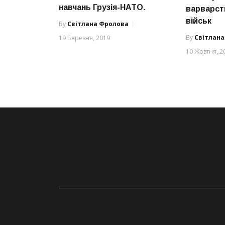
навчань Грузія-НАТО.
варварст
військ
By
Світлана Фролова
By
Світлан
19 Березня, 2019
10 Жовтня, 2