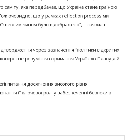
о саміту, яка передбачає, що Україна стане країною
Тож очевидно, що у рамках reflection process ми
О певним чином було відображено”, – заявила
 підтвердження через зазначення “політики відкритих
 “конкретне розуміння отримання Україною Плану дій
егії питання досягнення високого рівня
визнання її ключової ролі у забезпеченні безпеки в