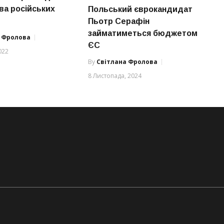
ва російських
Польський єврокандидат
Пьотр Серафін
займатиметься бюджетом
а Фролова
ЄС
022
By
Світлана Фролова
8 Листопада, 2024