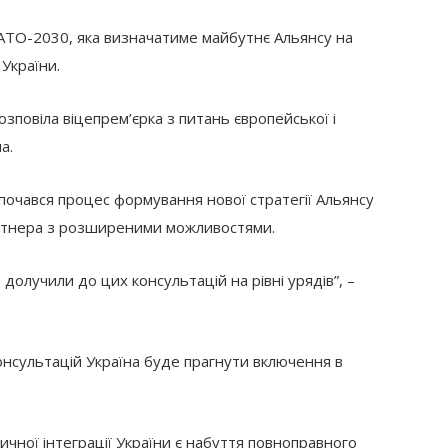
НАТО-2030, яка визначатиме майбутнє Альянсу на
 України.
зповіла віцепрем’єрка з питань європейської і
а.
почався процес формування нової стратегії Альянсу
артнера з розширеними можливостями.
 долучили до цих консультацій на рівні урядів”, –
онсультацій Україна буде прагнути включення в
чної інтеграції України є набуття повноправного