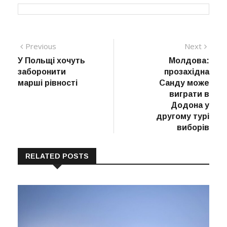
Навігація
Previous
Next
Previous
Next
post:
post:
У Польщі хочуть
Молдова:
записів
заборонити
прозахідна
марші рівності
Санду може
виграти в
Додона у
другому турі
виборів
RELATED POSTS