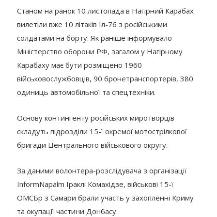
Станом на ранок 10 листопада в Нагірний Карабах
вилетіли вже 10 літаків Іл-76 з російськими
солдатами на борту. Як раніше інформувало
Міністерство оборони РФ, загалом у Нагірному
Карабаху має бути розміщено 1960
військовослужбовців, 90 бронетранспортерів, 380
одиниць автомобільної та спецтехніки.
Основу контингенту російських миротворців
складуть підрозділи 15-ї окремої мотострілкової
бригади Центрального військового округу.
За даними волонтера-розслідувача з організації
InformNapalm Іраклі Комахідзе, військові 15-ї
ОМСБр з Самари брали участь у захопленні Криму
та окупації частини Донбасу.