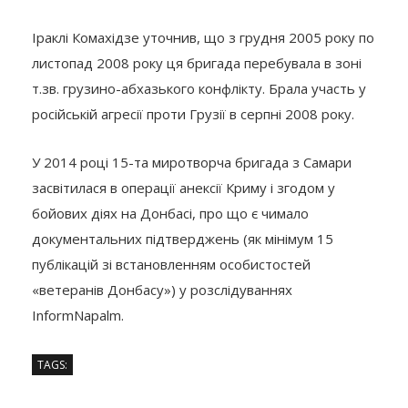
Іраклі Комахідзе уточнив, що з грудня 2005 року по
листопад 2008 року ця бригада перебувала в зоні
т.зв. грузино-абхазького конфлікту. Брала участь у
російській агресії проти Грузії в серпні 2008 року.
У 2014 році 15-та миротворча бригада з Самари
засвітилася в операції анексії Криму і згодом у
бойових діях на Донбасі, про що є чимало
документальних підтверджень (як мінімум 15
публікацій зі встановленням особистостей
«ветеранів Донбасу») у розслідуваннях
InformNapalm.
TAGS: