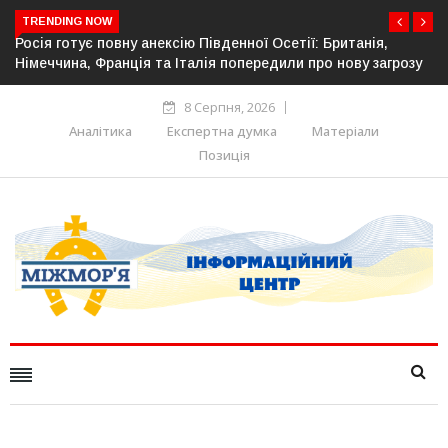
TRENDING NOW
ї: Британія,
Естонія посилює кордон із Росією: облаштов
про нову загрозу
прикордонної інфраструктури
8 Серпня, 2026
Аналітика
Експертна думка
Матеріали
Позиція