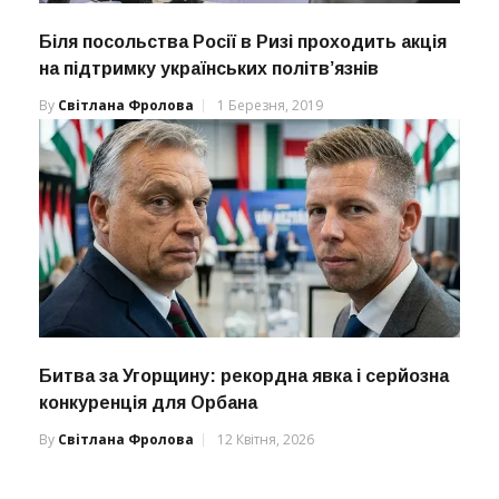
Біля посольства Росії в Ризі проходить акція
на підтримку українських політв’язнів
By
Світлана Фролова
1 Березня, 2019
Битва за Угорщину: рекордна явка і серйозна
конкуренція для Орбана
By
Світлана Фролова
12 Квітня, 2026