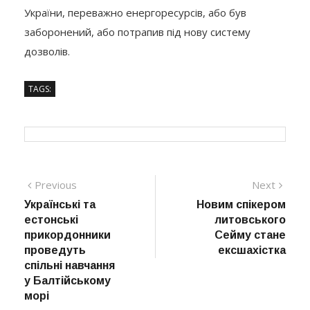
України, переважно енергоресурсів, або був
заборонений, або потрапив під нову систему
дозволів.
TAGS:
Навігація
Previous
Next
Previous
Next
post:
post:
Українські та
Новим спікером
записів
естонські
литовського
прикордонники
Сейму стане
проведуть
ексшахістка
спільні навчання
у Балтійському
морі