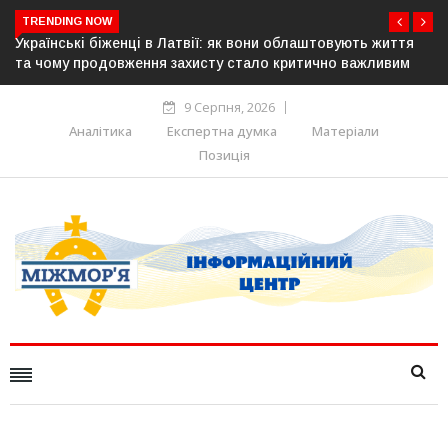
TRENDING NOW
блаштовують життя
У понад 25 містах Польщі відбудуться акції
итично важливим
українців: виступлять проти агресії та ненав
9 Серпня, 2026
Аналітика
Експертна думка
Матеріали
Позиція