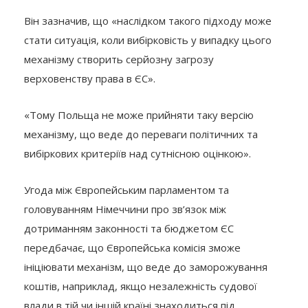
Він зазначив, що «наслідком такого підходу може
стати ситуація, коли вибірковість у випадку цього
механізму створить серйозну загрозу
верховенству права в ЄС».
«Тому Польща не може прийняти таку версію
механізму, що веде до переваги політичних та
вибіркових критеріїв над сутнісною оцінкою».
Угода між Європейським парламентом та
головуванням Німеччини про зв’язок між
дотриманням законності та бюджетом ЄС
передбачає, що Європейська комісія зможе
ініціювати механізм, що веде до заморожування
коштів, наприклад, якщо незалежність судової
влади в тій чи іншій країні знаходиться під