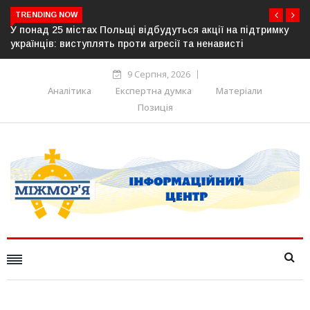
TRENDING NOW
ку
Росія готує повну анексію Південної Осетії: Британія,
Німеччина, Франція та Італія попередили про нову загрозу
9 Серпня, 2026
Аналітика
Експертна думка
Матеріали
Позиція