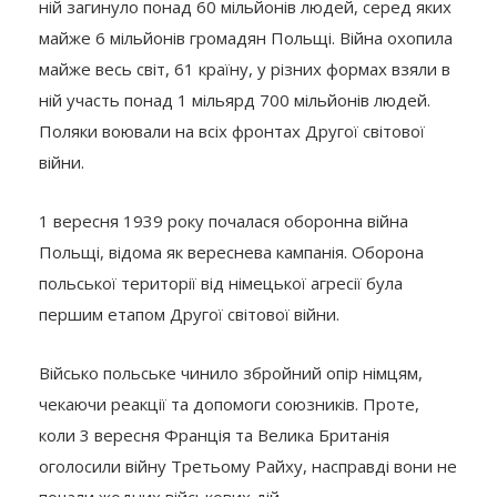
ній загинуло понад 60 мільйонів людей, серед яких
майже 6 мільйонів громадян Польщі. Війна охопила
майже весь світ, 61 країну, у різних формах взяли в
ній участь понад 1 мільярд 700 мільйонів людей.
Поляки воювали на всіх фронтах Другої світової
війни.
1 вересня 1939 року почалася оборонна війна
Польщі, відома як вереснева кампанія. Оборона
польської території від німецької агресії була
першим етапом Другої світової війни.
Військо польське чинило збройний опір німцям,
чекаючи реакції та допомоги союзників. Проте,
коли 3 вересня Франція та Велика Британія
оголосили війну Третьому Райху, насправді вони не