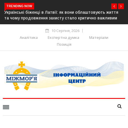
TRENDING NOW
я
У понад 25 містах Польщі відбудуться акції на підтримку
українців: виступлять проти агресії та ненависті
10 Серпня, 2026
Аналітика
Експертна думка
Матеріали
Позиція