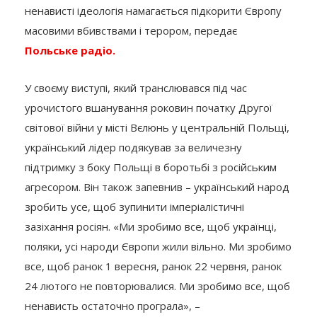
ненависті ідеологія намагається підкорити Європу
масовими вбивствами і терором, передає
Польське радіо.
У своєму виступі, який транслювався під час
урочистого вшанування роковин початку Другої
світової війни у місті ​​Вєлюнь у центральній Польщі,
український лідер подякував за величезну
підтримку з боку Польщі в боротьбі з російським
агресором. Він також запевнив – український народ
зробить усе, щоб зупинити імперіалістичні
зазіхання росіян. «Ми зробимо все, щоб українці,
поляки, усі народи Європи жили вільно. Ми зробимо
все, щоб ранок 1 вересня, ранок 22 червня, ранок
24 лютого не повторювалися. Ми зробимо все, щоб
ненависть остаточно програла», –