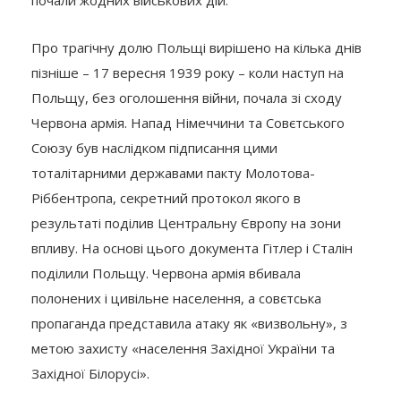
почали жодних військових дій.
Про трагічну долю Польщі вирішено на кілька днів
пізніше – 17 вересня 1939 року – коли наступ на
Польщу, без оголошення війни, почала зі сходу
Червона армія. Напад Німеччини та Совєтського
Союзу був наслідком підписання цими
тоталітарними державами пакту Молотова-
Ріббентропа, секретний протокол якого в
результаті поділив Центральну Європу на зони
впливу. На основі цього документа Гітлер і Сталін
поділили Польщу. Червона армія вбивала
полонених і цивільне населення, а совєтська
пропаганда представила атаку як «визвольну», з
метою захисту «населення Західної України та
Західної Білорусі».