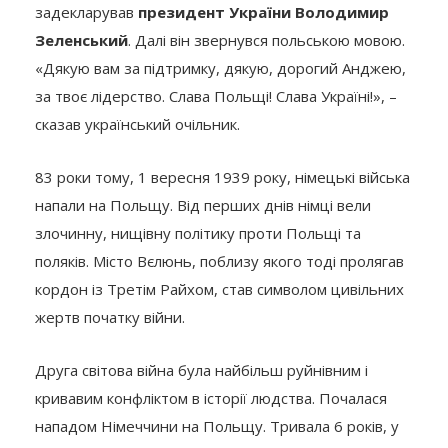
задекларував
президент України Володимир
Зеленський
. Далі він звернувся польською мовою.
«Дякую вам за підтримку, дякую, дорогий Анджею,
за твоє лідерство. Слава Польщі! Слава Україні!», –
сказав український очільник.
83 роки тому, 1 вересня 1939 року, німецькі війська
напали на Польщу. Від перших днів німці вели
злочинну, нищівну політику проти Польщі та
поляків. Місто Вєлюнь, поблизу якого тоді пролягав
кордон із Третім Райхом, став символом цивільних
жертв початку війни.
Друга світова війна була найбільш руйнівним і
кривавим конфліктом в історії людства. Почалася
нападом Німеччини на Польщу. Тривала 6 років, у