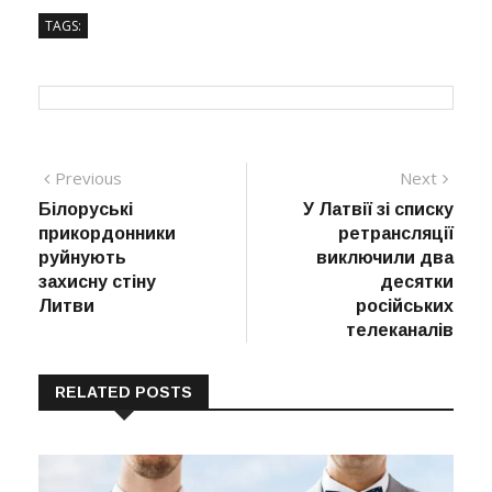
TAGS:
Навігація
Previous
Next
Previous
Next
post:
post:
Білоруські
У Латвії зі списку
записів
прикордонники
ретрансляції
руйнують
виключили два
захисну стіну
десятки
Литви
російських
телеканалів
RELATED POSTS