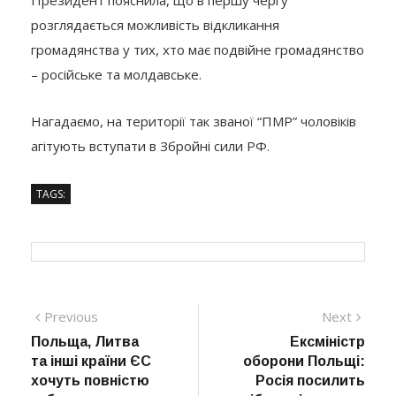
Президент пояснила, що в першу чергу
розглядається можливість відкликання
громадянства у тих, хто має подвійне громадянство
– російське та молдавське.
Нагадаємо, на території так званої “ПМР” чоловіків
агітують вступати в Збройні сили РФ.
TAGS:
Навігація
Previous
Next
Previous
Next
post:
post:
Польща, Литва
Ексміністр
записів
та інші країни ЄС
оборони Польщі:
хочуть повністю
Росія посилить