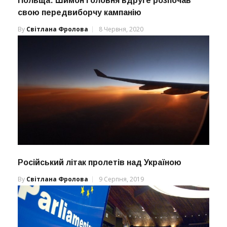
Польща: Шимон Головня вдруге розпочав
свою передвиборчу кампанію
By
Світлана Фролова
8 Червня, 2020
Російський літак пролетів над Україною
By
Світлана Фролова
9 Серпня, 2019