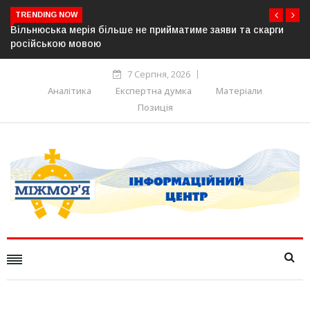
TRENDING NOW
ви та скарги
В Угорщині можуть обрати нового президента в
серпня — фракція «Тиси»
7 Серпня, 2026
Аналітика
Експертна думка
Матеріали
Позиція