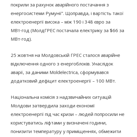
покрили за рахунок аварійного постачання з
енергосистеми Румунії”. Щоправда, і вартість такої
електроенергії висока – між 190 і 348 євро за
МВт⋅год (МолдГРЕС постачала електрику за $66 за
МВт⋅год).
25 жовтня на Молдовській ГРЕС сталося аварійне
відключення одного з енергоблоків. Унаслідок
аварії, за даними Moldelectrica, сформувався
додатковий дефіцит електроенергії – 100 МВт.
Національна комісія з надзвичайних ситуацій
Молдови затвердила заходи економії
електроенергії під час кризи – людей попросили не
користуватись ліфтами у визначені години,
понизити температуру у приміщеннях, обмежити