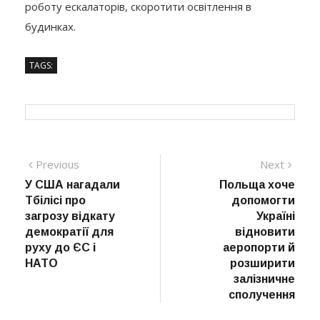
роботу ескалаторів, скоротити освітлення в
будинках.
TAGS:
Навігація
Previous
Next
Previous
Next
post:
post:
У США нагадали
Польща хоче
записів
Тбілісі про
допомогти
загрозу відкату
Україні
демократії для
відновити
руху до ЄС і
аеропорти й
НАТО
розширити
залізничне
сполучення