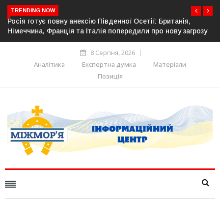
TRENDING NOW
ританія,
Естонія посилює кордон із Росією: облаштовано 
нову загрозу
прикордонної інфраструктури
8 Серпня, 2026
Аналітика
Експертна думка
Матеріали
Позиція