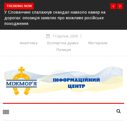
TRENDING NOW
л навколо камер на
У Молдові готують план дій на вип
можливе російське
постачання газу до Придністров’я
7 Серпня, 2026
Аналітика
Експертна думка
Матеріали
Позиція