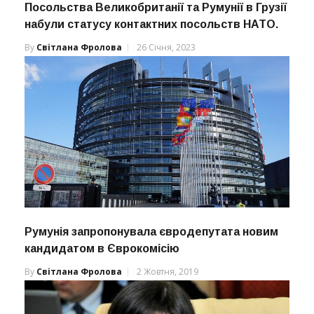
Посольства Великобританії та Румунії в Грузії
набули статусу контактних посольств НАТО.
By
Світлана Фролова
26 Січня, 2023
Румунія запропонувала євродепутата новим
кандидатом в Єврокомісію
By
Світлана Фролова
2 Жовтня, 2019