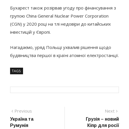
Бухарест також розірвав угоду про фінансування з
групою China General Nuclear Power Corporation
(CGN) у 2020 році на тлі недовіри до китайських
інвестицій у Європі.
Нагадаємо, уряд Польщі ухвалив рішення щодо
будівництва першої в країні атомної електростанції.
TAGS:
Навігація
Previous
Next
Previous
Next
post:
post:
Україна та
Грузія – новий
записів
Румунія
Кіпр для росії