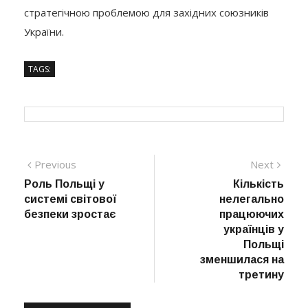
стратегічною проблемою для західних союзників
України.
TAGS:
Навігація
Previous
Next
Previous
Next
post:
post:
Роль Польщі у
Кількість
записів
системі світової
нелегально
безпеки зростає
працюючих
українців у
Польщі
зменшилася на
третину