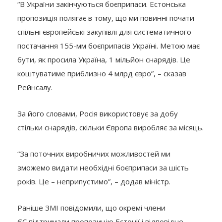
“В України закінчуються боєприпаси. Естонська
пропозиція полягає в тому, що ми повинні почати
спільні європейські закупівлі для систематичного
постачання 155-мм боєприпасів Україні. Метою має
бути, як просила Україна, 1 мільйон снарядів. Це
коштуватиме приблизно 4 млрд євро”, – сказав
Рейнсалу.
За його словами, Росія використовує за добу
стільки снарядів, скільки Європа виробляє за місяць.
“За поточних виробничих можливостей ми
зможемо видати необхідні боєприпаси за шість
років. Це – неприпустимо”, – додав міністр.
Раніше ЗМІ повідомили, що окремі члени
ЄС підтримали пропозицію Естонії і відповідне