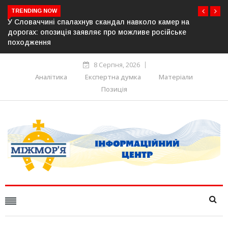
TRENDING NOW
р на
У Молдові готують план дій на випадок припиненн
ьке
постачання газу до Придністров’я
8 Серпня, 2026
Аналітика
Експертна думка
Матеріали
Позиція