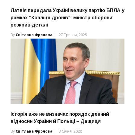
Латвія передала Україні велику партію БПЛА у
рамках “Коаліції дронів”: міністр оборони
розкрив деталі
By
Світлана Фролова
27 Травня, 2025
Історія вже не визначає порядок денний
відносин України й Польщі – Дещиця
By
Світлана Фролова
3 Січня, 2020