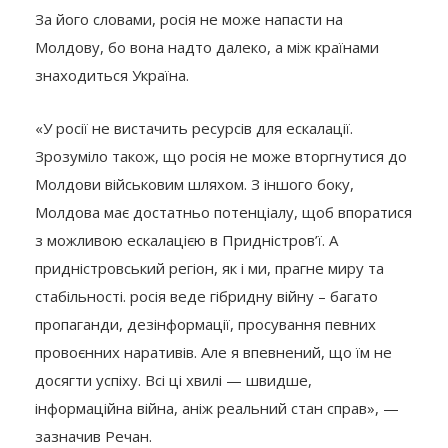
За його словами, росія не може напасти на
Молдову, бо вона надто далеко, а між країнами
знаходиться Україна.
«У росії не вистачить ресурсів для ескалації.
Зрозуміло також, що росія не може вторгнутися до
Молдови військовим шляхом. З іншого боку,
Молдова має достатньо потенціалу, щоб впоратися
з можливою ескалацією в Придністров’ї. А
придністровський регіон, як і ми, прагне миру та
стабільності. росія веде гібридну війну – багато
пропаганди, дезінформації, просування певних
провоєнних наративів. Але я впевнений, що їм не
досягти успіху. Всі ці хвилі — швидше,
інформаційна війна, аніж реальний стан справ», —
зазначив Речан.