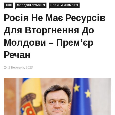
ІНШІ
МОЛДОВА/РУМУНІЯ
НОВИНИ МІЖМОР'Я
Росія Не Має Ресурсів
Для Вторгнення До
Молдови – Прем’єр
Речан
2 Березня, 2023