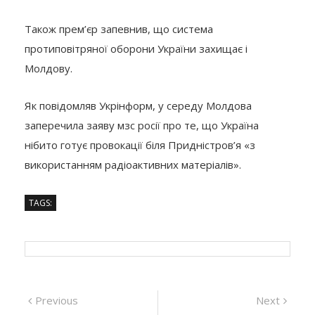
Також прем’єр запевнив, що система
протиповітряної оборони України захищає і
Молдову.
Як повідомляв Укрінформ, у середу Молдова
заперечила заяву мзс росії про те, що Україна
нібито готує провокації біля Придністров’я «з
використанням радіоактивних матеріалів».
TAGS:
Навігація
Previous
Next
Previous
Next