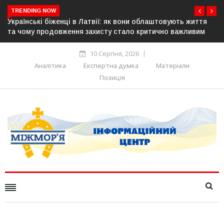
TRENDING NOW
 облаштовують життя
У понад 25 містах Польщі відбудуться акц
критично важливим
українців: виступлять проти агресії та не
10 Серпня, 2026
Аналітика
Експертна думка
Матеріали
Позиція