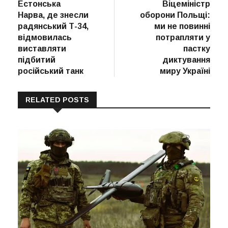
post:
post:
Естонська
Віцеміністр
записів
Нарва, де знесли
оборони Польщі:
радянський Т-34,
ми не повинні
відмовилась
потрапляти у
виставляти
пастку
підбитий
диктування
російський танк
миру Україні
RELATED POSTS