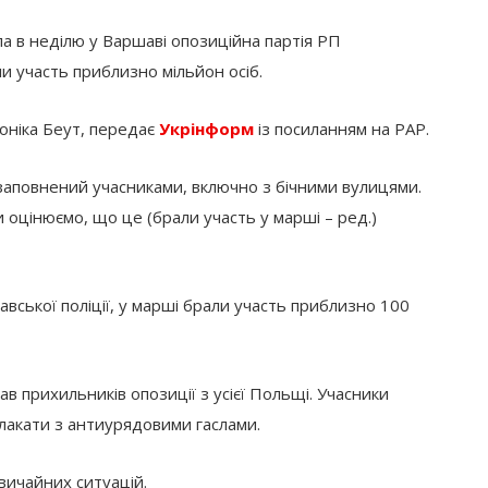
ла в неділю у Варшаві опозиційна партія РП
ли участь приблизно мільйон осіб.
оніка Беут, передає
Укрінформ
із посиланням на PAP.
аповнений учасниками, включно з бічними вулицями.
и оцінюємо, що це (брали участь у марші – ред.)
ської поліції, у марші брали участь приблизно 100
 прихильників опозиції з усієї Польщі. Учасники
плакати з антиурядовими гаслами.
вичайних ситуацій.