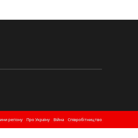
ини регіону
Про Україну
Війна
Співробітництво