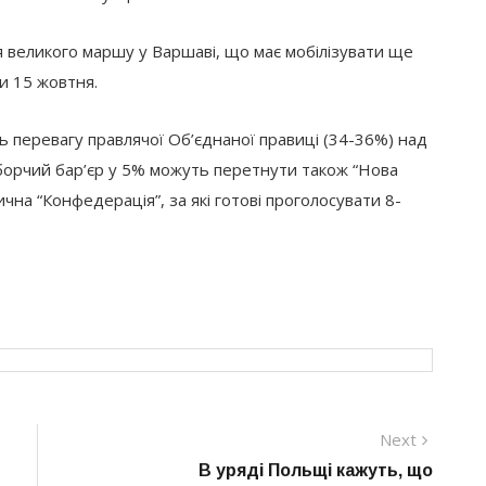
я великого маршу у Варшаві, що має мобілізувати ще
и 15 жовтня.
ь перевагу правлячої Об’єднаної правиці (34-36%) над
борчий бар’єр у 5% можуть перетнути також “Нова
тична “Конфедерація”, за які готові проголосувати 8-
Next
Next
post:
В уряді Польщі кажуть, що