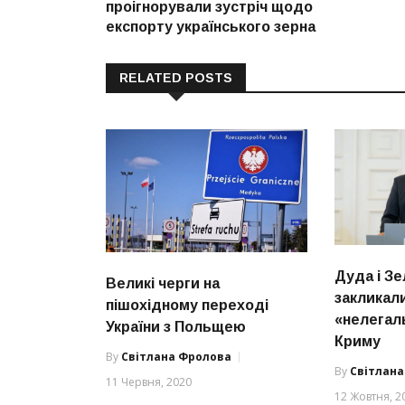
проігнорували зустріч щодо
експорту українського зерна
RELATED POSTS
Дуда і З
Великі черги на
закликали
пішохідному переході
«нелегал
України з Польщею
Криму
By
Світлана Фролова
By
Світлан
11 Червня, 2020
12 Жовтня, 2