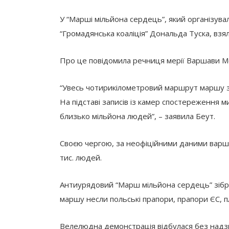
У “Марші мільйона сердець”, який організува
“Громадянська коаліція” Дональда Туска, взя
Про це повідомила речниця мерії Варшави М
“Увесь чотирикілометровий маршрут маршу з
На підставі записів із камер спостереження м
близько мільйона людей”, – заявила Беут.
Своєю чергою, за неофіційними даними варшав
тис. людей.
Антиурядовий “Марш мільйона сердець” зібрав
маршу несли польські прапори, прапори ЄС, 
Велелюдна демонстрація відбулася без надз