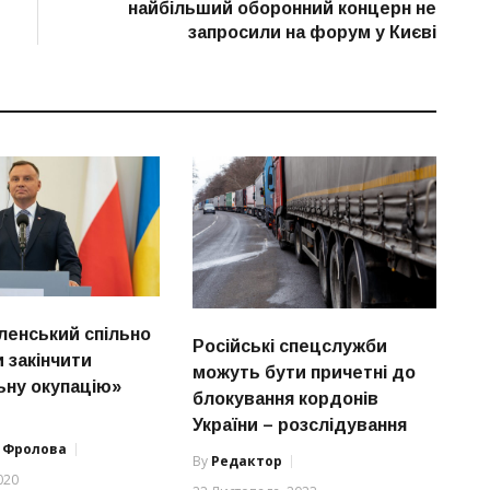
найбільший оборонний концерн не
запросили на форум у Києві
еленський спільно
Російські спецслужби
 закінчити
можуть бути причетні до
ьну окупацію»
блокування кордонів
України – розслідування
а Фролова
By
Редактор
020