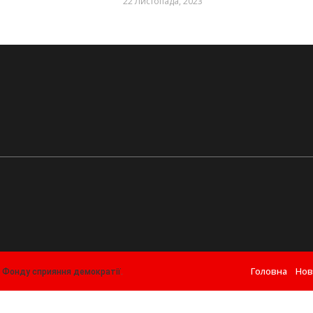
22 Листопада, 2023
Головна
Нов
т
Фонду сприяння демократії
.