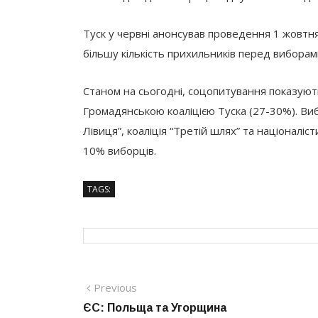
Туск у червні анонсував проведення 1 жовтн
більшу кількість прихильників перед виборам
Станом на сьогодні, соцопитування показуют
Громадянською коаліцією Туска (27-30%). Ви
Лівиця”, коаліція “Третій шлях” та націоналіс
10% виборців.
TAGS:
Навігація
Previous
Previous
post:
ЄС: Польща та Угорщина
записів