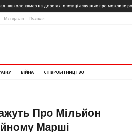
ал навколо камер на дорогах: опозиція заявляє про можливе р
Матеріали
Позиція
РАЇНУ
ВІЙНА
СПІВРОБІТНИЦТВО
Кажуть Про Мільйон
ійному Марші