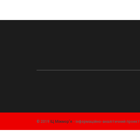
© 2019
ІЦ Міжмор'я
- інформаційно-аналітичний проек