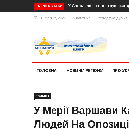
У Словаччині спалахнув сканд
TRENDING NOW
8 Серпня, 2026
Аналітика
Експертна думка
ГОЛОВНА
НОВИНИ РЕГІОНУ
ПРО УК
ПОЛЬЩА
У Мерії Варшави 
Людей На Опозиц