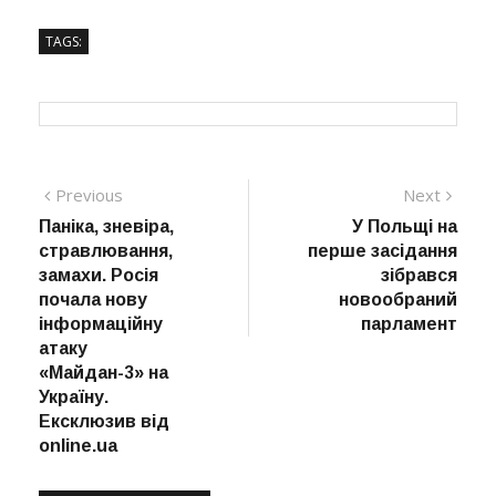
TAGS:
Навігація
Previous
Next
Previous
Next
post:
post:
Паніка, зневіра,
У Польщі на
записів
стравлювання,
перше засідання
замахи. Росія
зібрався
почала нову
новообраний
інформаційну
парламент
атаку
«Майдан-3» на
Україну.
Ексклюзив від
online.ua