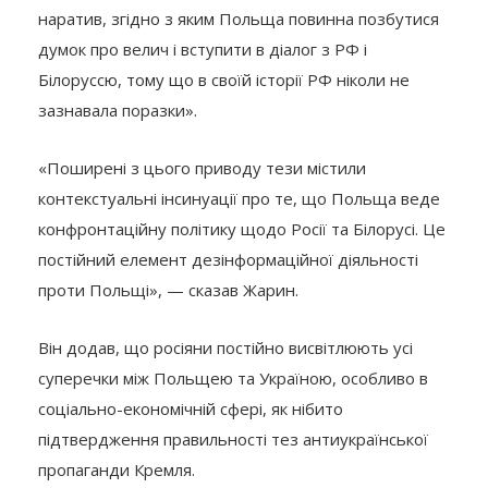
наратив, згідно з яким Польща повинна позбутися
думок про велич і вступити в діалог з РФ і
Білоруссю, тому що в своїй історії РФ ніколи не
зазнавала поразки».
«Поширені з цього приводу тези містили
контекстуальні інсинуації про те, що Польща веде
конфронтаційну політику щодо Росії та Білорусі. Це
постійний елемент дезінформаційної діяльності
проти Польщі», — сказав Жарин.
Він додав, що росіяни постійно висвітлюють усі
суперечки між Польщею та Україною, особливо в
соціально-економічній сфері, як нібито
підтвердження правильності тез антиукраїнської
пропаганди Кремля.