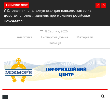
TRENDING NOW
 камер на
У Молдові готують план дій на випадок прип
осійське
постачання газу до Придністров’я
8 Серпня, 2026
Аналітика
Експертна думка
Матеріали
Позиція