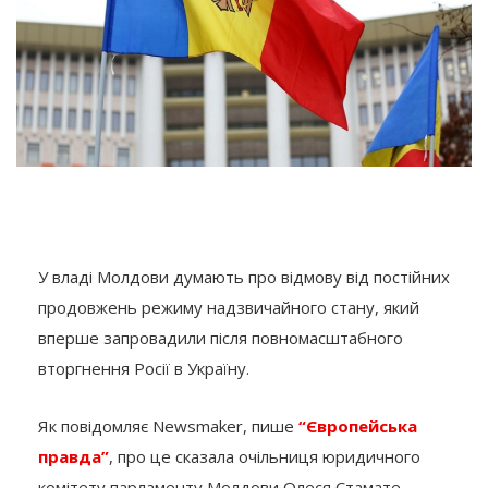
У владі Молдови думають про відмову від постійних
продовжень режиму надзвичайного стану, який
вперше запровадили після повномасштабного
вторгнення Росії в Україну.
Як повідомляє Newsmaker, пише
“Європейська
правда”
, про це сказала очільниця юридичного
комітету парламенту Молдови Олеся Стамате.