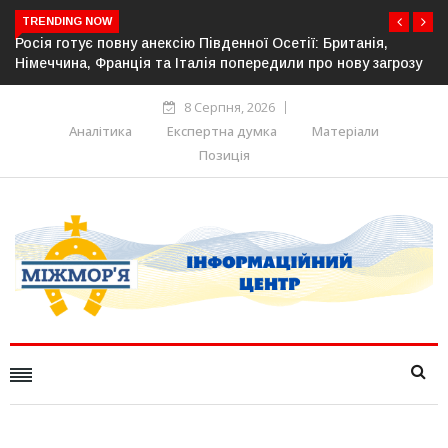
TRENDING NOW
ританія,
Естонія посилює кордон із Росією: облаштовано 
нову загрозу
прикордонної інфраструктури
8 Серпня, 2026
Аналітика
Експертна думка
Матеріали
Позиція