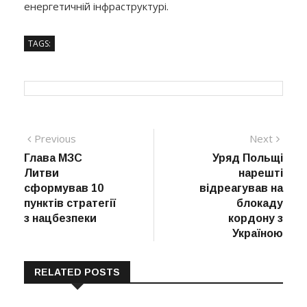
енергетичній інфраструктурі.
TAGS:
Навігація
Previous
Next
Previous
Next
post:
post:
Глава МЗС
Уряд Польщі
записів
Литви
нарешті
сформував 10
відреагував на
пунктів стратегії
блокаду
з нацбезпеки
кордону з
Україною
RELATED POSTS