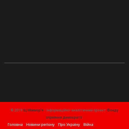
© 2019
ІЦ Міжмор'я
- інформаційно-аналітичний проект
Фонду
сприяння демократії
.
Головна
Новини регіону
Про Україну
Війна